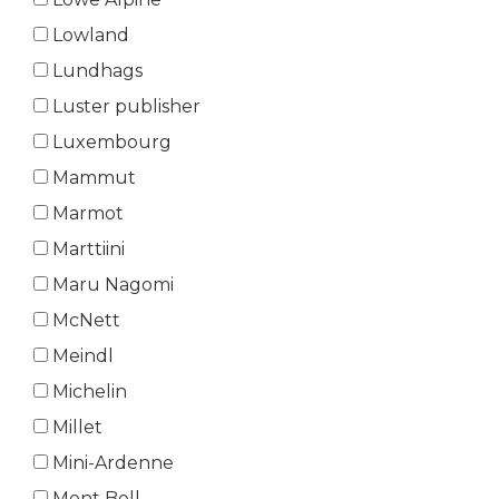
Lowland
Lundhags
Luster publisher
Luxembourg
Mammut
Marmot
Marttiini
Maru Nagomi
McNett
Meindl
Michelin
Millet
Mini-Ardenne
Mont Bell