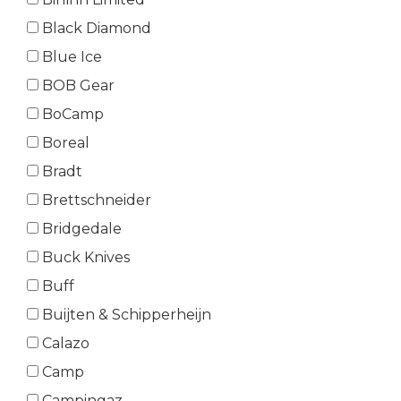
Black Diamond
Blue Ice
BOB Gear
BoCamp
Boreal
Bradt
Brettschneider
Bridgedale
Buck Knives
Buff
Buijten & Schipperheijn
Calazo
Camp
Campingaz