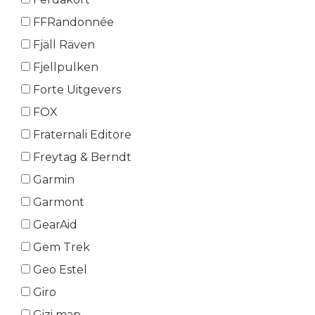
FFRandonnée
Fjäll Räven
Fjellpulken
Forte Uitgevers
FOX
Fraternali Editore
Freytag & Berndt
Garmin
Garmont
GearAid
Gem Trek
Geo Estel
Giro
Gizi map