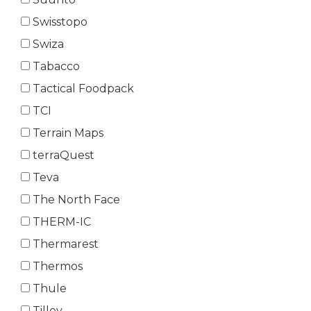
Swisstopo
Swiza
Tabacco
Tactical Foodpack
TCI
Terrain Maps
terraQuest
Teva
The North Face
THERM-IC
Thermarest
Thermos
Thule
Tilley