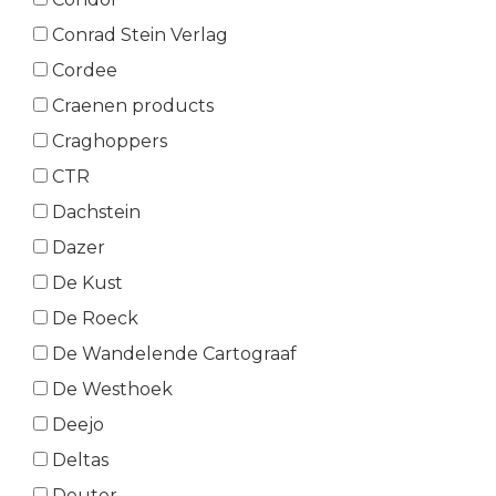
Conrad Stein Verlag
Cordee
Craenen products
Craghoppers
CTR
Dachstein
Dazer
De Kust
De Roeck
De Wandelende Cartograaf
De Westhoek
Deejo
Deltas
Deuter