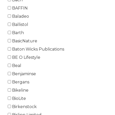
BAFFIN
Baladeo
Ballistol
Barth
BasicNature
Baton Wicks Publications
BE O Lifestyle
Beal
Benjaminse
Bergans
Bikeline
BioLite
Birkenstock
Birlinn Limited