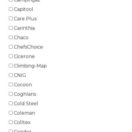
Capitool
Care Plus
Carinthia
Chaco
ChefsChoice
Cicerone
Climbing-Map
CNIG
Cocoon
Coghlans
Cold Steel
Coleman
Colltex
Condor