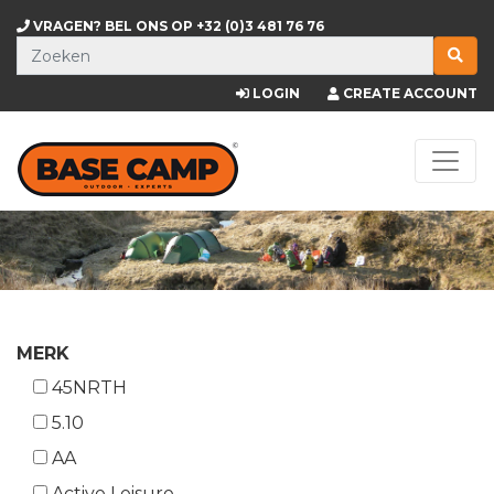
VRAGEN? BEL ONS OP
+32 (0)3 481 76 76
LOGIN
CREATE ACCOUNT
MERK
45NRTH
5.10
AA
Active Leisure