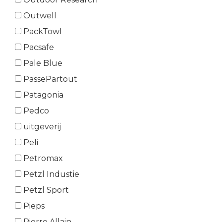
Outwell
PackTowl
Pacsafe
Pale Blue
PassePartout
Patagonia
Pedco
uitgeverij
Peli
Petromax
Petzl Industie
Petzl Sport
Pieps
Pierre Allain