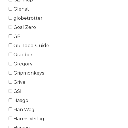
Glénat
globetrotter
Goal Zero
GP
GR Topo-Guide
Grabber
Gregory
Gripmonkeys
Grivel
GSI
Häago
Han Wag
Harms Verlag
Harvey