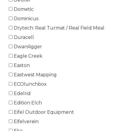
Dometic
Dominicus
Drytech: Real Turmat / Real Field Meal
Duracell
Dwarsligger
Eagle Creek
Easton
Eastwest Mapping
ECOlunchbox
Edelrid
Edition Elch
Eifel Outdoor Equipment
Eifelverein
Eka