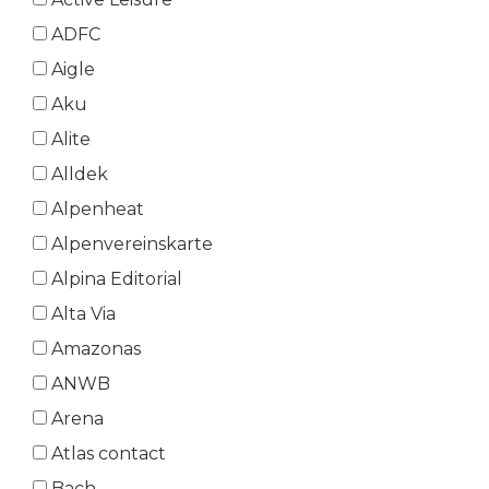
ADFC
Aigle
Aku
Alite
Alldek
Alpenheat
Alpenvereinskarte
Alpina Editorial
Alta Via
Amazonas
ANWB
Arena
Atlas contact
Bach