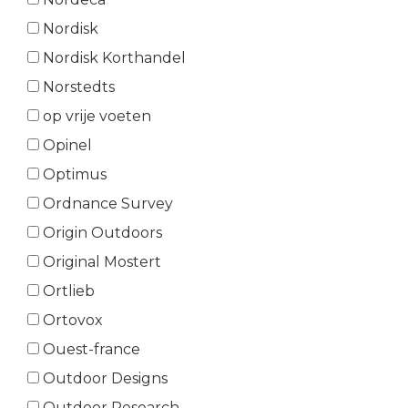
Nordisk
Nordisk Korthandel
Norstedts
op vrije voeten
Opinel
Optimus
Ordnance Survey
Origin Outdoors
Original Mostert
Ortlieb
Ortovox
Ouest-france
Outdoor Designs
Outdoor Research