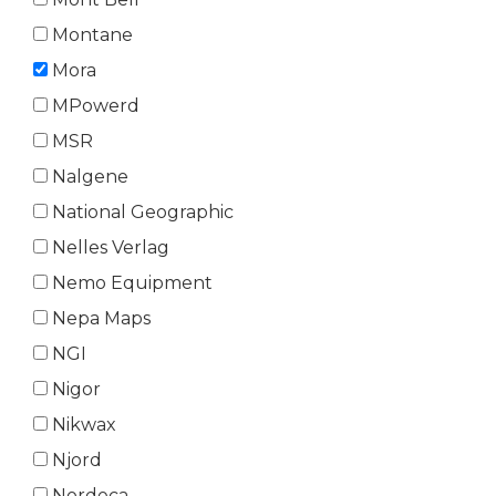
Montane
Mora
MPowerd
MSR
Nalgene
National Geographic
Nelles Verlag
Nemo Equipment
Nepa Maps
NGI
Nigor
Nikwax
Njord
Nordeca