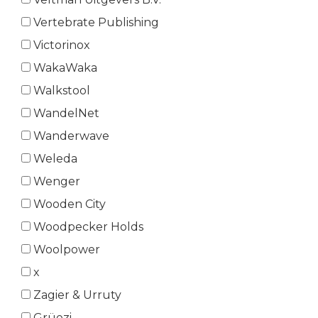
Vertebrate Publishing
Victorinox
WakaWaka
Walkstool
WandelNet
Wanderwave
Weleda
Wenger
Wooden City
Woodpecker Holds
Woolpower
x
Zagier & Urruty
Grüezi