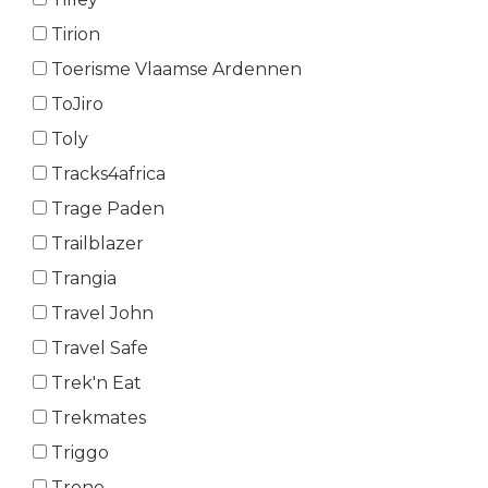
Tirion
Toerisme Vlaamse Ardennen
ToJiro
Toly
Tracks4africa
Trage Paden
Trailblazer
Trangia
Travel John
Travel Safe
Trek'n Eat
Trekmates
Triggo
Trono