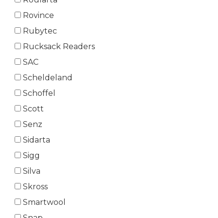
Rovince
Rubytec
Rucksack Readers
SAC
Scheldeland
Schoffel
Scott
Senz
Sidarta
Sigg
Silva
Skross
Smartwool
Snap