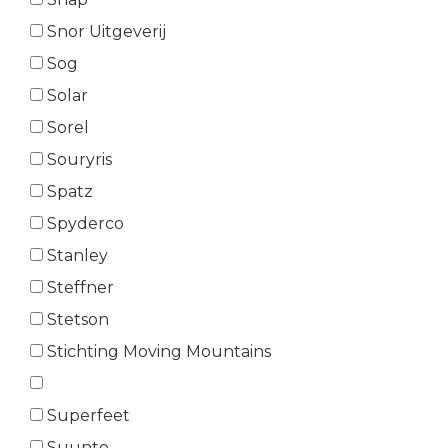
Snor Uitgeverij
Sog
Solar
Sorel
Souryris
Spatz
Spyderco
Stanley
Steffner
Stetson
Stichting Moving Mountains
Superfeet
Suunto