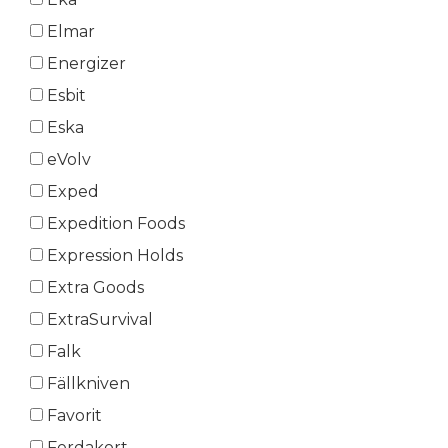
Elmar
Energizer
Esbit
Eska
eVolv
Exped
Expedition Foods
Expression Holds
Extra Goods
ExtraSurvival
Falk
Fällkniven
Favorit
Ferdakort