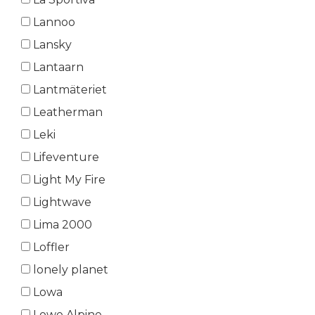
Lannoo
Lansky
Lantaarn
Lantmäteriet
Leatherman
Leki
Lifeventure
Light My Fire
Lightwave
Lima 2000
Loffler
lonely planet
Lowa
Lowe Alpine