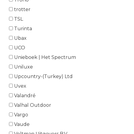
trotter
TSL
Turinta
Ubax
UCO
Unieboek | Het Spectrum
Uniluxe
Upcountry-(Turkey) Ltd
Uvex
Valandré
Valhal Outdoor
Vargo
Vaude
Veltman Uitgevers B.V.