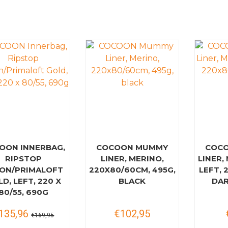
OON INNERBAG,
COCOON MUMMY
COC
RIPSTOP
LINER, MERINO,
LINER,
ON/PRIMALOFT
220X80/60CM, 495G,
LEFT, 
D, LEFT, 220 X
BLACK
DAR
80/55, 690G
135,96
€102,95
€169,95