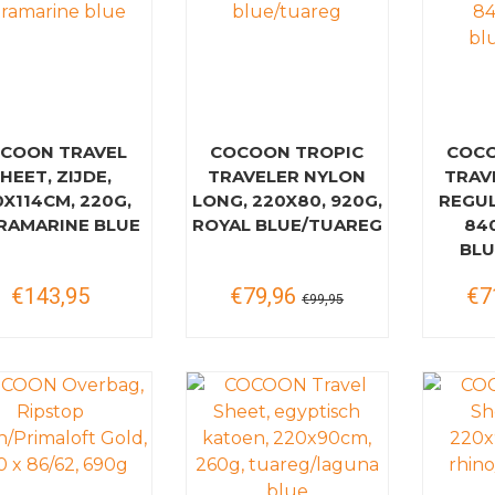
COON TRAVEL
COCOON TROPIC
COCO
HEET, ZIJDE,
TRAVELER NYLON
TRAV
X114CM, 220G,
LONG, 220X80, 920G,
REGUL
RAMARINE BLUE
ROYAL BLUE/TUAREG
84
BLU
€143,95
€79,96
€7
€99,95