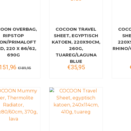
OON OVERBAG,
COCOON TRAVEL
COCO
RIPSTOP
SHEET, EGYPTISCH
SHE
ON/PRIMALOFT
KATOEN, 220X90CM,
220X
D, 220 X 86/62,
260G,
RHINO
690G
TUAREG/LAGUNA
BLUE
151,96
€35,95
€189,95