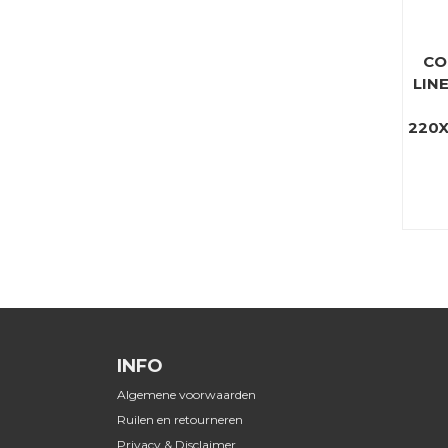
CO
LIN
220X
INFO
Algemene voorwaarden
Ruilen en retourneren
Privacy & Disclaimer