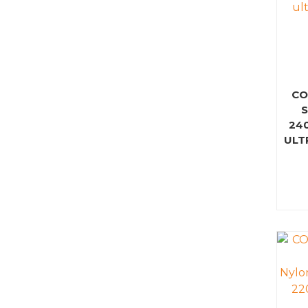
CO
S
240
ULT