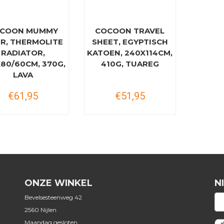
COON MUMMY
COCOON TRAVEL
ER, THERMOLITE
SHEET, EGYPTISCH
RADIATOR,
KATOEN, 240X114CM,
80/60CM, 370G,
410G, TUAREG
LAVA
€61,95
€51,95
ONZE WINKEL
N
Bevelsesteenweg 42
2560 Nijlen
Maandag gesloten