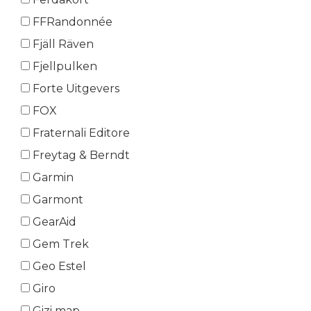
FFRandonnée
Fjäll Räven
Fjellpulken
Forte Uitgevers
FOX
Fraternali Editore
Freytag & Berndt
Garmin
Garmont
GearAid
Gem Trek
Geo Estel
Giro
Gizi map