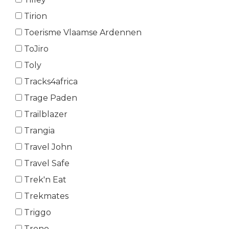
Tirion
Toerisme Vlaamse Ardennen
ToJiro
Toly
Tracks4africa
Trage Paden
Trailblazer
Trangia
Travel John
Travel Safe
Trek'n Eat
Trekmates
Triggo
Trono