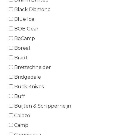
Black Diamond
Blue Ice
BOB Gear
BoCamp
Boreal
Bradt
Brettschneider
Bridgedale
Buck Knives
Buff
Buijten & Schipperheijn
Calazo
Camp
Campingaz