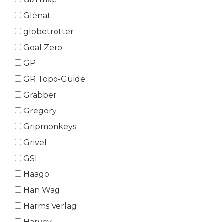
Glénat
globetrotter
Goal Zero
GP
GR Topo-Guide
Grabber
Gregory
Gripmonkeys
Grivel
GSI
Häago
Han Wag
Harms Verlag
Harvey