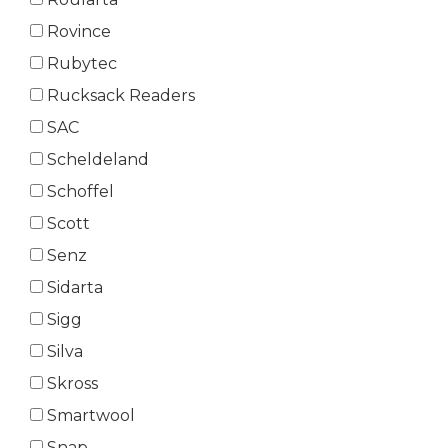
Rovince
Rubytec
Rucksack Readers
SAC
Scheldeland
Schoffel
Scott
Senz
Sidarta
Sigg
Silva
Skross
Smartwool
Snap