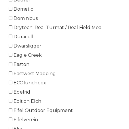
Dometic
Dominicus
Drytech: Real Turmat / Real Field Meal
Duracell
Dwarsligger
Eagle Creek
Easton
Eastwest Mapping
ECOlunchbox
Edelrid
Edition Elch
Eifel Outdoor Equipment
Eifelverein
Eka