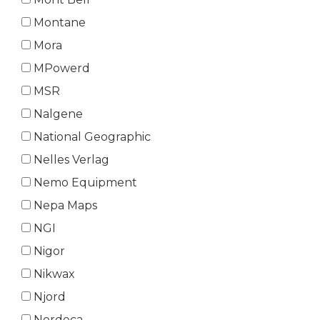
Montane
Mora
MPowerd
MSR
Nalgene
National Geographic
Nelles Verlag
Nemo Equipment
Nepa Maps
NGI
Nigor
Nikwax
Njord
Nordeca