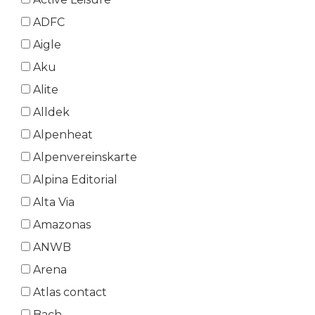
ADFC
Aigle
Aku
Alite
Alldek
Alpenheat
Alpenvereinskarte
Alpina Editorial
Alta Via
Amazonas
ANWB
Arena
Atlas contact
Bach