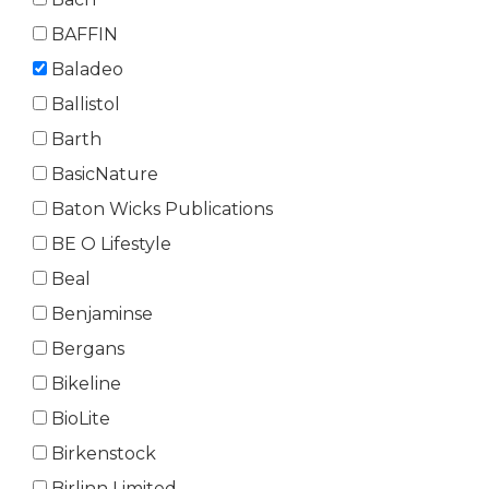
BAFFIN
Baladeo
Ballistol
Barth
BasicNature
Baton Wicks Publications
BE O Lifestyle
Beal
Benjaminse
Bergans
Bikeline
BioLite
Birkenstock
Birlinn Limited