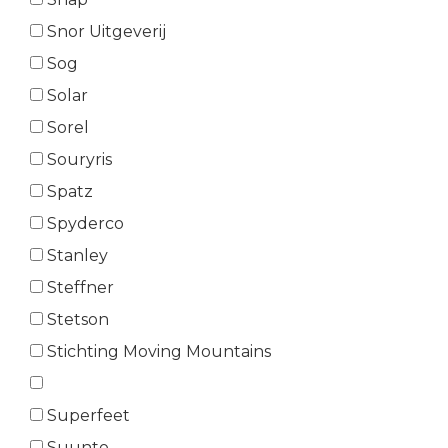
Snor Uitgeverij
Sog
Solar
Sorel
Souryris
Spatz
Spyderco
Stanley
Steffner
Stetson
Stichting Moving Mountains
Superfeet
Suunto