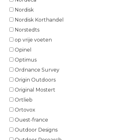
Nordisk
Nordisk Korthandel
Norstedts
op vrije voeten
Opinel
Optimus
Ordnance Survey
Origin Outdoors
Original Mostert
Ortlieb
Ortovox
Ouest-france
Outdoor Designs
Outdoor Research