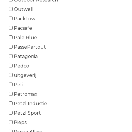
Outwell
PackTowl
Pacsafe
Pale Blue
PassePartout
Patagonia
Pedco
uitgeverij
Peli
Petromax
Petzl Industie
Petzl Sport
Pieps
Pierre Allain