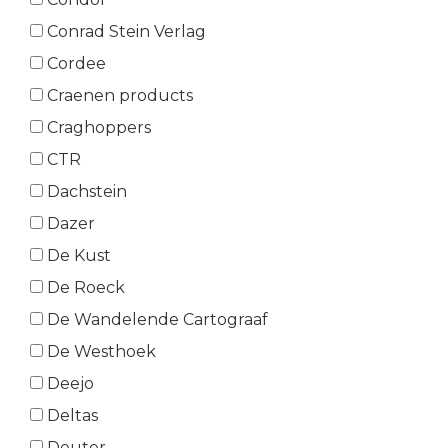
Conrad Stein Verlag
Cordee
Craenen products
Craghoppers
CTR
Dachstein
Dazer
De Kust
De Roeck
De Wandelende Cartograaf
De Westhoek
Deejo
Deltas
Deuter