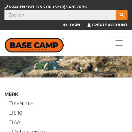
VRAGEN? BEL ONS OP
+32 (0)3 481 76 76
LOGIN
CREATE ACCOUNT
MERK
45NRTH
5.10
AA
Active Leisure