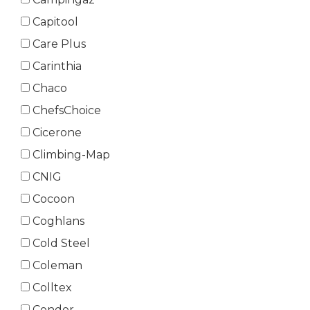
Capitool
Care Plus
Carinthia
Chaco
ChefsChoice
Cicerone
Climbing-Map
CNIG
Cocoon
Coghlans
Cold Steel
Coleman
Colltex
Condor