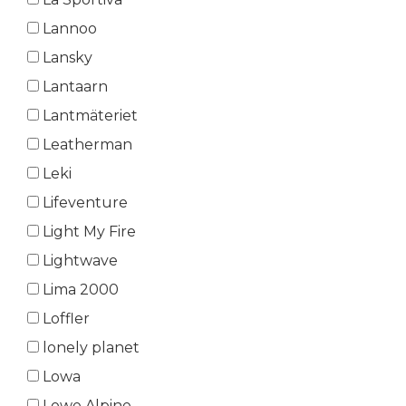
Lannoo
Lansky
Lantaarn
Lantmäteriet
Leatherman
Leki
Lifeventure
Light My Fire
Lightwave
Lima 2000
Loffler
lonely planet
Lowa
Lowe Alpine