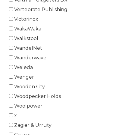
Vertebrate Publishing
Victorinox
WakaWaka
Walkstool
WandelNet
Wanderwave
Weleda
Wenger
Wooden City
Woodpecker Holds
Woolpower
x
Zagier & Urruty
Grüezi