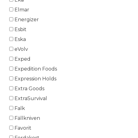
Elmar
Energizer
Esbit
Eska
eVolv
Exped
Expedition Foods
Expression Holds
Extra Goods
ExtraSurvival
Falk
Fällkniven
Favorit
Ferdakort