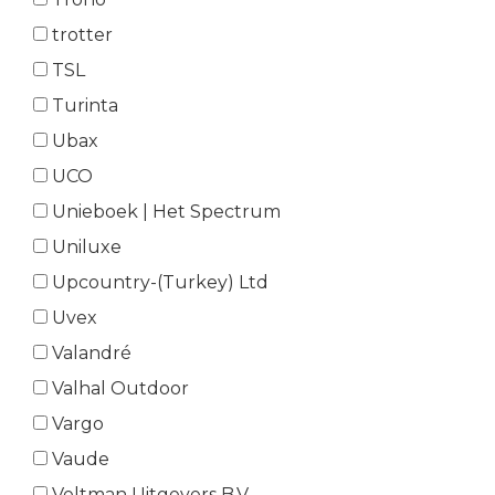
trotter
TSL
Turinta
Ubax
UCO
Unieboek | Het Spectrum
Uniluxe
Upcountry-(Turkey) Ltd
Uvex
Valandré
Valhal Outdoor
Vargo
Vaude
Veltman Uitgevers B.V.