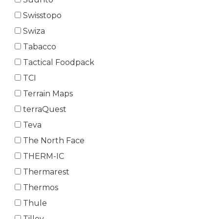
Swisstopo
Swiza
Tabacco
Tactical Foodpack
TCI
Terrain Maps
terraQuest
Teva
The North Face
THERM-IC
Thermarest
Thermos
Thule
Tilley