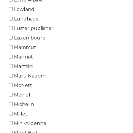
Lowland
Lundhags
Luster publisher
Luxembourg
Mammut
Marmot
Marttiini
Maru Nagomi
McNett
Meindl
Michelin
Millet
Mini-Ardenne
Mont Bell