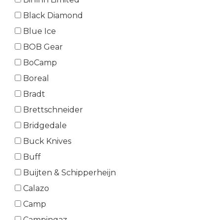
Black Diamond
Blue Ice
BOB Gear
BoCamp
Boreal
Bradt
Brettschneider
Bridgedale
Buck Knives
Buff
Buijten & Schipperheijn
Calazo
Camp
Campingaz