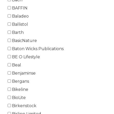
BAFFIN
Baladeo
Ballistol
Barth
BasicNature
Baton Wicks Publications
BE O Lifestyle
Beal
Benjaminse
Bergans
Bikeline
BioLite
Birkenstock
Birlinn Limited