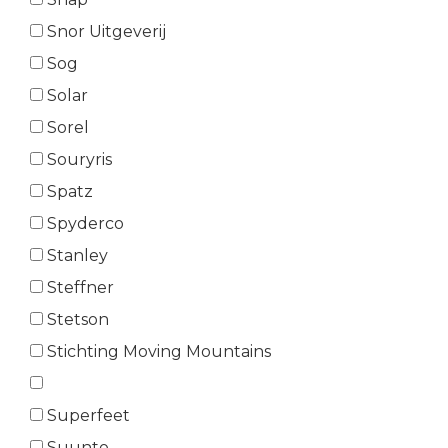
Snor Uitgeverij
Sog
Solar
Sorel
Souryris
Spatz
Spyderco
Stanley
Steffner
Stetson
Stichting Moving Mountains
Superfeet
Suunto