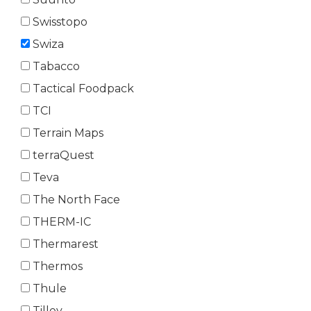
Swisstopo
Swiza
Tabacco
Tactical Foodpack
TCI
Terrain Maps
terraQuest
Teva
The North Face
THERM-IC
Thermarest
Thermos
Thule
Tilley