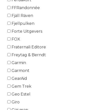
FFRandonnée
Fjäll Räven
Fjellpulken
Forte Uitgevers
FOX
Fraternali Editore
Freytag & Berndt
Garmin
Garmont
GearAid
Gem Trek
Geo Estel
Giro
Gizi map