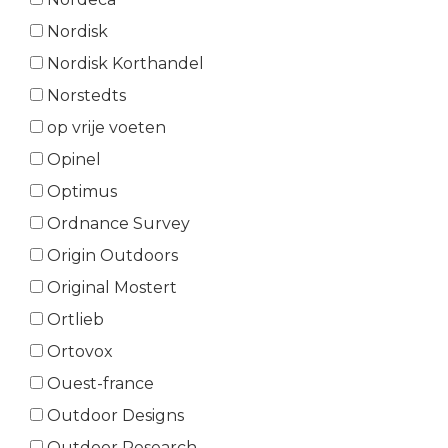
Nordisk
Nordisk Korthandel
Norstedts
op vrije voeten
Opinel
Optimus
Ordnance Survey
Origin Outdoors
Original Mostert
Ortlieb
Ortovox
Ouest-france
Outdoor Designs
Outdoor Research