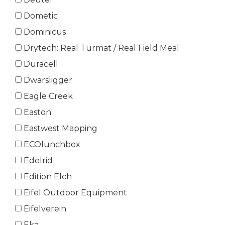
Dometic
Dominicus
Drytech: Real Turmat / Real Field Meal
Duracell
Dwarsligger
Eagle Creek
Easton
Eastwest Mapping
ECOlunchbox
Edelrid
Edition Elch
Eifel Outdoor Equipment
Eifelverein
Eka