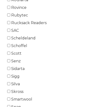
Rovince
Rubytec
Rucksack Readers
SAC
Scheldeland
Schoffel
Scott
Senz
Sidarta
Sigg
Silva
Skross
Smartwool
Snap