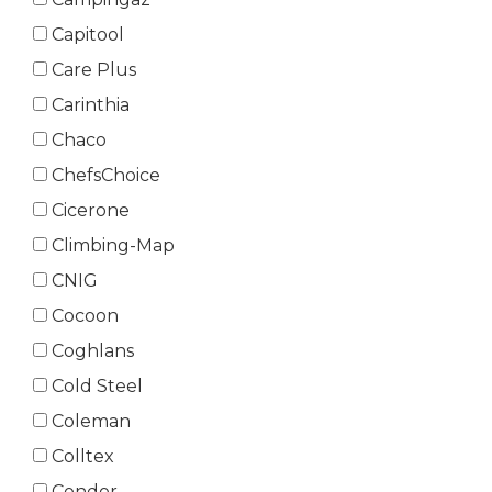
Capitool
Care Plus
Carinthia
Chaco
ChefsChoice
Cicerone
Climbing-Map
CNIG
Cocoon
Coghlans
Cold Steel
Coleman
Colltex
Condor