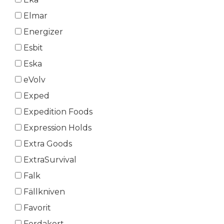
Elmar
Energizer
Esbit
Eska
eVolv
Exped
Expedition Foods
Expression Holds
Extra Goods
ExtraSurvival
Falk
Fällkniven
Favorit
Ferdakort