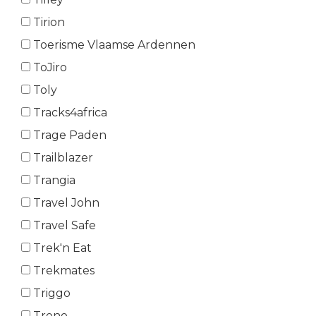
Tirion
Toerisme Vlaamse Ardennen
ToJiro
Toly
Tracks4africa
Trage Paden
Trailblazer
Trangia
Travel John
Travel Safe
Trek'n Eat
Trekmates
Triggo
Trono