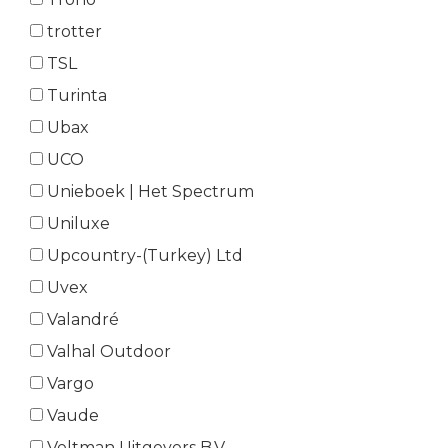
trotter
TSL
Turinta
Ubax
UCO
Unieboek | Het Spectrum
Uniluxe
Upcountry-(Turkey) Ltd
Uvex
Valandré
Valhal Outdoor
Vargo
Vaude
Veltman Uitgevers B.V.