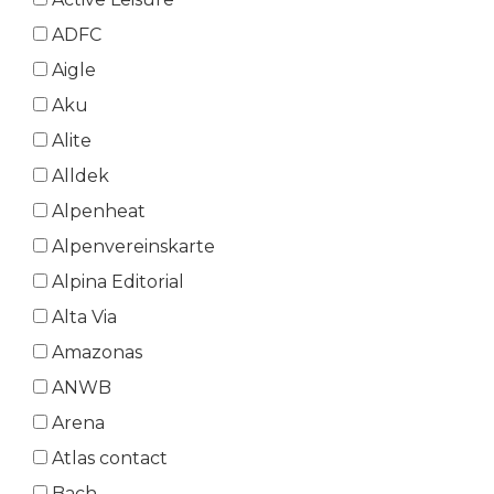
ADFC
Aigle
Aku
Alite
Alldek
Alpenheat
Alpenvereinskarte
Alpina Editorial
Alta Via
Amazonas
ANWB
Arena
Atlas contact
Bach