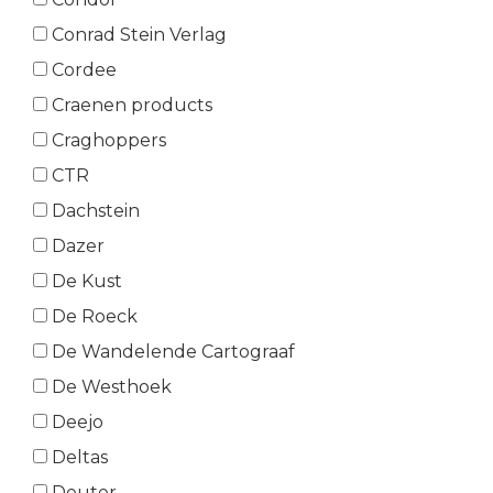
Conrad Stein Verlag
Cordee
Craenen products
Craghoppers
CTR
Dachstein
Dazer
De Kust
De Roeck
De Wandelende Cartograaf
De Westhoek
Deejo
Deltas
Deuter