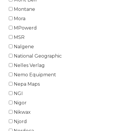
Montane
Mora
MPowerd
MSR
Nalgene
National Geographic
Nelles Verlag
Nemo Equipment
Nepa Maps
NGI
Nigor
Nikwax
Njord
Nordeca