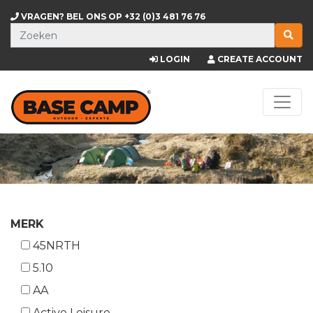
VRAGEN? BEL ONS OP
+32 (0)3 481 76 76
LOGIN
CREATE ACCOUNT
MERK
45NRTH
5.10
AA
Active Leisure