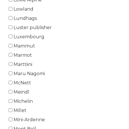
Lowland
Lundhags
Luster publisher
Luxembourg
Mammut
Marmot
Marttiini
Maru Nagomi
McNett
Meindl
Michelin
Millet
Mini-Ardenne
Mont Bell