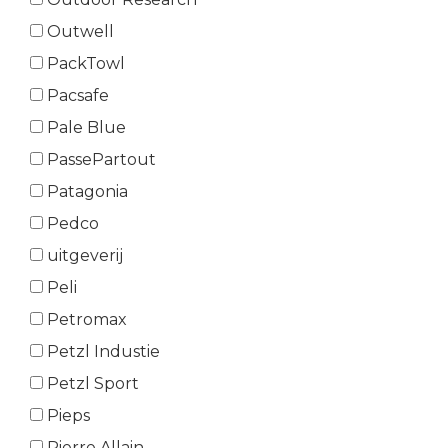
Outwell
PackTowl
Pacsafe
Pale Blue
PassePartout
Patagonia
Pedco
uitgeverij
Peli
Petromax
Petzl Industie
Petzl Sport
Pieps
Pierre Allain