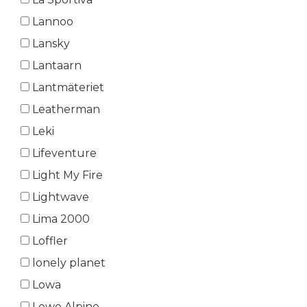
Lannoo
Lansky
Lantaarn
Lantmäteriet
Leatherman
Leki
Lifeventure
Light My Fire
Lightwave
Lima 2000
Loffler
lonely planet
Lowa
Lowe Alpine