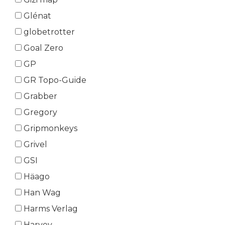
Glénat
globetrotter
Goal Zero
GP
GR Topo-Guide
Grabber
Gregory
Gripmonkeys
Grivel
GSI
Häago
Han Wag
Harms Verlag
Harvey