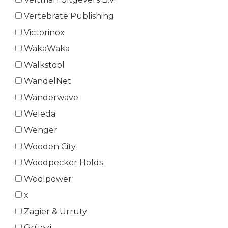
Vertebrate Publishing
Victorinox
WakaWaka
Walkstool
WandelNet
Wanderwave
Weleda
Wenger
Wooden City
Woodpecker Holds
Woolpower
x
Zagier & Urruty
Grüezi