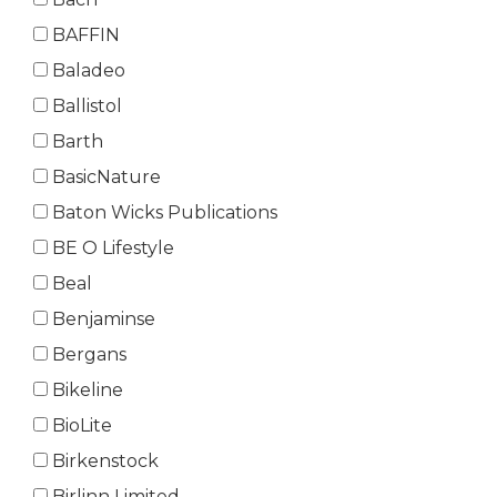
BAFFIN
Baladeo
Ballistol
Barth
BasicNature
Baton Wicks Publications
BE O Lifestyle
Beal
Benjaminse
Bergans
Bikeline
BioLite
Birkenstock
Birlinn Limited