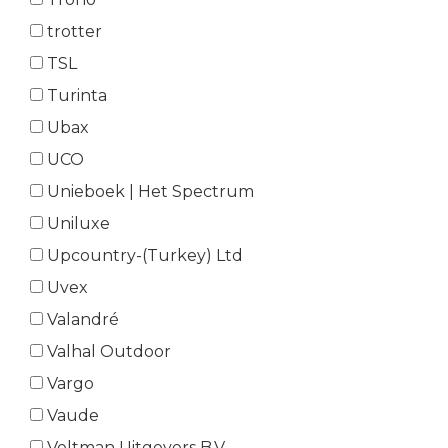
trotter
TSL
Turinta
Ubax
UCO
Unieboek | Het Spectrum
Uniluxe
Upcountry-(Turkey) Ltd
Uvex
Valandré
Valhal Outdoor
Vargo
Vaude
Veltman Uitgevers B.V.