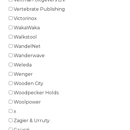
Vertebrate Publishing
Victorinox
WakaWaka
Walkstool
WandelNet
Wanderwave
Weleda
Wenger
Wooden City
Woodpecker Holds
Woolpower
x
Zagier & Urruty
Grüezi