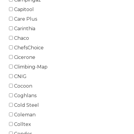
Capitool
Care Plus
Carinthia
Chaco
ChefsChoice
Cicerone
Climbing-Map
CNIG
Cocoon
Coghlans
Cold Steel
Coleman
Colltex
Condor