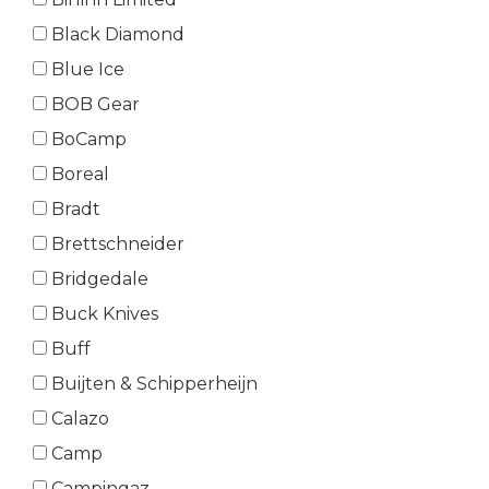
Black Diamond
Blue Ice
BOB Gear
BoCamp
Boreal
Bradt
Brettschneider
Bridgedale
Buck Knives
Buff
Buijten & Schipperheijn
Calazo
Camp
Campingaz