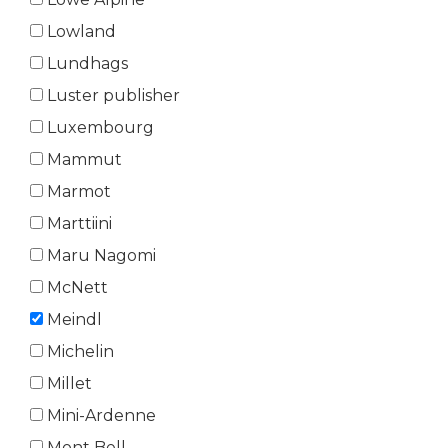
Lowland
Lundhags
Luster publisher
Luxembourg
Mammut
Marmot
Marttiini
Maru Nagomi
McNett
Meindl
Michelin
Millet
Mini-Ardenne
Mont Bell