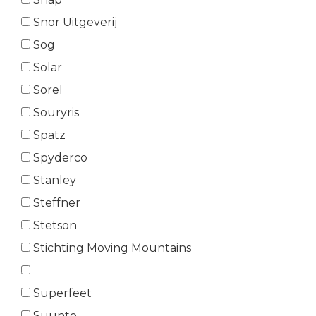
Snor Uitgeverij
Sog
Solar
Sorel
Souryris
Spatz
Spyderco
Stanley
Steffner
Stetson
Stichting Moving Mountains
Superfeet
Suunto