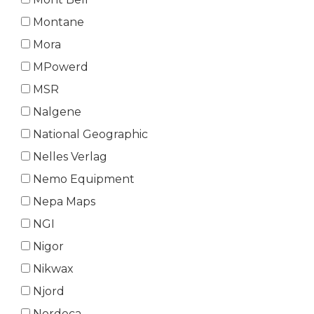
Montane
Mora
MPowerd
MSR
Nalgene
National Geographic
Nelles Verlag
Nemo Equipment
Nepa Maps
NGI
Nigor
Nikwax
Njord
Nordeca