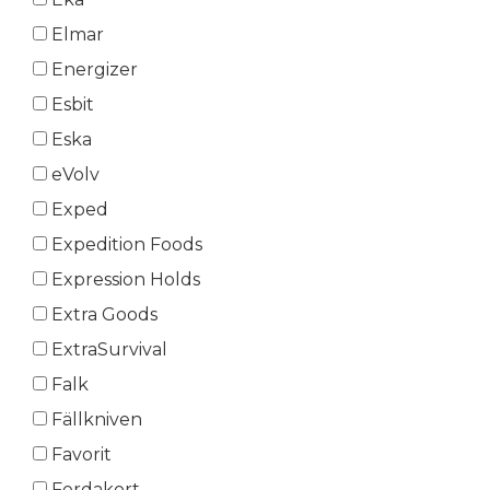
Elmar
Energizer
Esbit
Eska
eVolv
Exped
Expedition Foods
Expression Holds
Extra Goods
ExtraSurvival
Falk
Fällkniven
Favorit
Ferdakort