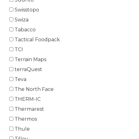
Swisstopo
Swiza
Tabacco
Tactical Foodpack
TCI
Terrain Maps
terraQuest
Teva
The North Face
THERM-IC
Thermarest
Thermos
Thule
Tilley