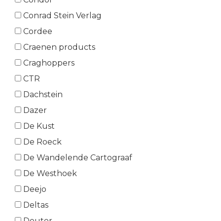
Conrad Stein Verlag
Cordee
Craenen products
Craghoppers
CTR
Dachstein
Dazer
De Kust
De Roeck
De Wandelende Cartograaf
De Westhoek
Deejo
Deltas
Deuter