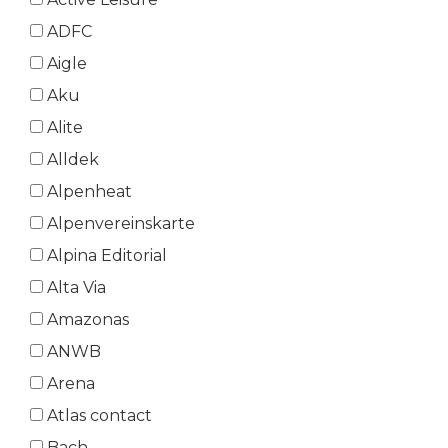
ADFC
Aigle
Aku
Alite
Alldek
Alpenheat
Alpenvereinskarte
Alpina Editorial
Alta Via
Amazonas
ANWB
Arena
Atlas contact
Bach