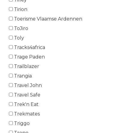
Tirion
Toerisme Vlaamse Ardennen
ToJiro
Toly
Tracks4africa
Trage Paden
Trailblazer
Trangia
Travel John
Travel Safe
Trek'n Eat
Trekmates
Triggo
Trono