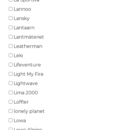
Lannoo
Lansky
Lantaarn
Lantmäteriet
Leatherman
Leki
Lifeventure
Light My Fire
Lightwave
Lima 2000
Loffler
lonely planet
Lowa
Lowe Alpine