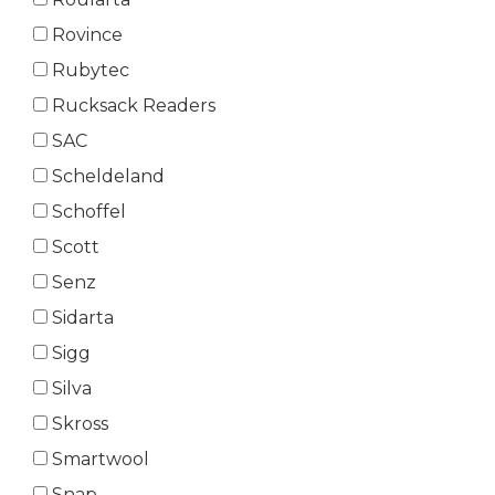
Rovince
Rubytec
Rucksack Readers
SAC
Scheldeland
Schoffel
Scott
Senz
Sidarta
Sigg
Silva
Skross
Smartwool
Snap