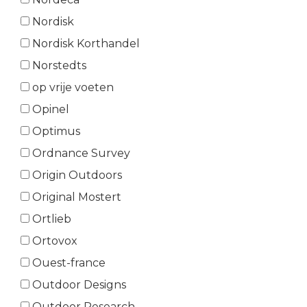
Nordisk
Nordisk Korthandel
Norstedts
op vrije voeten
Opinel
Optimus
Ordnance Survey
Origin Outdoors
Original Mostert
Ortlieb
Ortovox
Ouest-france
Outdoor Designs
Outdoor Research