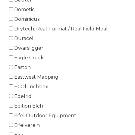
Dometic
Dominicus
Drytech: Real Turmat / Real Field Meal
Duracell
Dwarsligger
Eagle Creek
Easton
Eastwest Mapping
ECOlunchbox
Edelrid
Edition Elch
Eifel Outdoor Equipment
Eifelverein
Eka