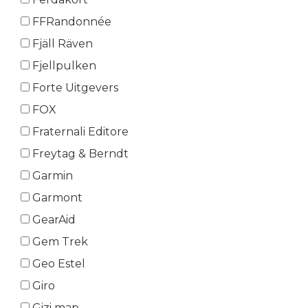
FFRandonnée
Fjäll Räven
Fjellpulken
Forte Uitgevers
FOX
Fraternali Editore
Freytag & Berndt
Garmin
Garmont
GearAid
Gem Trek
Geo Estel
Giro
Gizi map