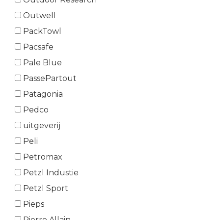
Outwell
PackTowl
Pacsafe
Pale Blue
PassePartout
Patagonia
Pedco
uitgeverij
Peli
Petromax
Petzl Industie
Petzl Sport
Pieps
Pierre Allain