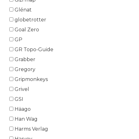
Glénat
globetrotter
Goal Zero
GP
GR Topo-Guide
Grabber
Gregory
Gripmonkeys
Grivel
GSI
Häago
Han Wag
Harms Verlag
Harvey