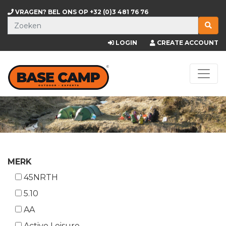
VRAGEN? BEL ONS OP
+32 (0)3 481 76 76
LOGIN
CREATE ACCOUNT
MERK
45NRTH
5.10
AA
Active Leisure