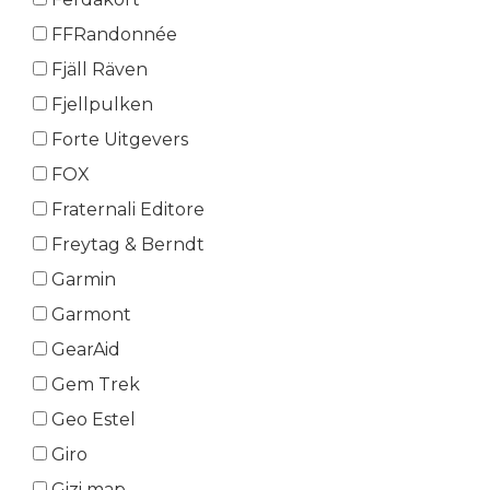
FFRandonnée
Fjäll Räven
Fjellpulken
Forte Uitgevers
FOX
Fraternali Editore
Freytag & Berndt
Garmin
Garmont
GearAid
Gem Trek
Geo Estel
Giro
Gizi map