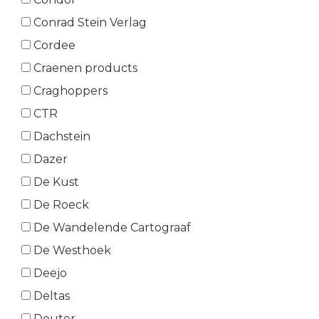
Conrad Stein Verlag
Cordee
Craenen products
Craghoppers
CTR
Dachstein
Dazer
De Kust
De Roeck
De Wandelende Cartograaf
De Westhoek
Deejo
Deltas
Deuter