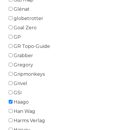
Glénat
globetrotter
Goal Zero
GP
GR Topo-Guide
Grabber
Gregory
Gripmonkeys
Grivel
GSI
Häago
Han Wag
Harms Verlag
Harvey