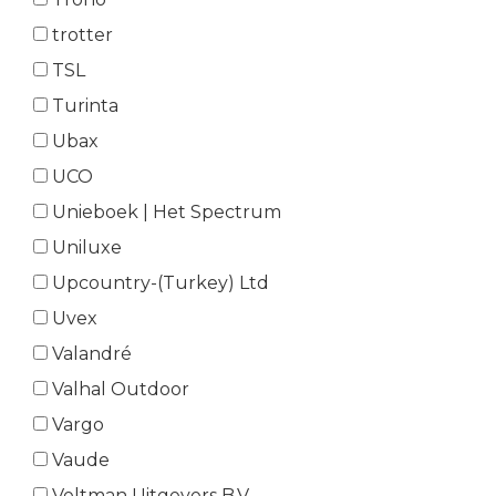
trotter
TSL
Turinta
Ubax
UCO
Unieboek | Het Spectrum
Uniluxe
Upcountry-(Turkey) Ltd
Uvex
Valandré
Valhal Outdoor
Vargo
Vaude
Veltman Uitgevers B.V.