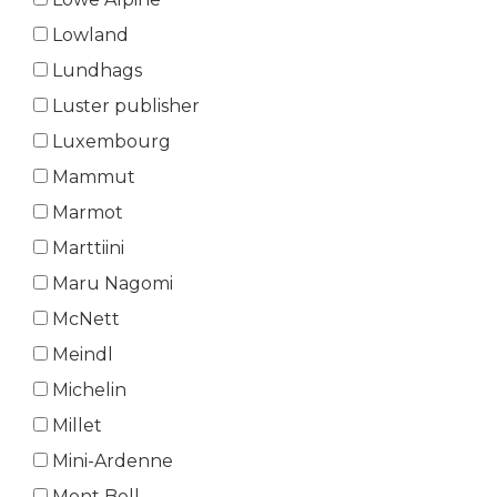
Lowland
Lundhags
Luster publisher
Luxembourg
Mammut
Marmot
Marttiini
Maru Nagomi
McNett
Meindl
Michelin
Millet
Mini-Ardenne
Mont Bell