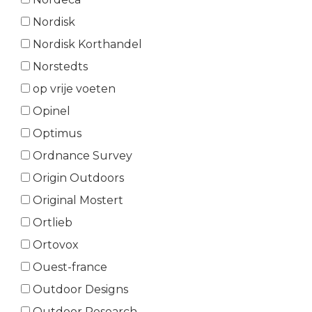
Nordisk
Nordisk Korthandel
Norstedts
op vrije voeten
Opinel
Optimus
Ordnance Survey
Origin Outdoors
Original Mostert
Ortlieb
Ortovox
Ouest-france
Outdoor Designs
Outdoor Research