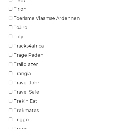
Tirion
Toerisme Vlaamse Ardennen
ToJiro
Toly
Tracks4africa
Trage Paden
Trailblazer
Trangia
Travel John
Travel Safe
Trek'n Eat
Trekmates
Triggo
Trono