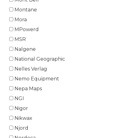
Montane
Mora
MPowerd
MSR
Nalgene
National Geographic
Nelles Verlag
Nemo Equipment
Nepa Maps
NGI
Nigor
Nikwax
Njord
Nordeca