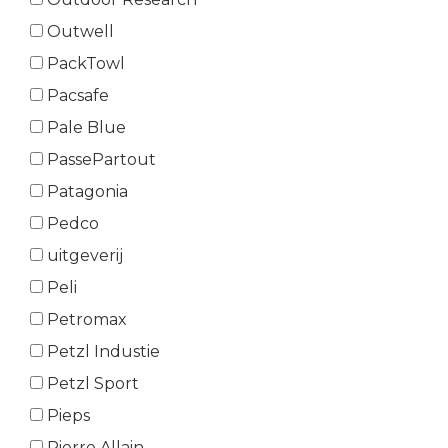
Outwell
PackTowl
Pacsafe
Pale Blue
PassePartout
Patagonia
Pedco
uitgeverij
Peli
Petromax
Petzl Industie
Petzl Sport
Pieps
Pierre Allain