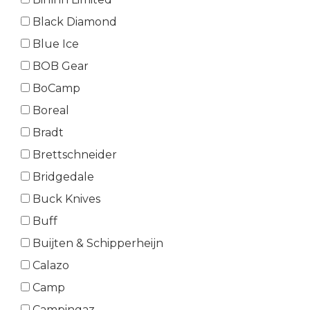
Black Diamond
Blue Ice
BOB Gear
BoCamp
Boreal
Bradt
Brettschneider
Bridgedale
Buck Knives
Buff
Buijten & Schipperheijn
Calazo
Camp
Campingaz