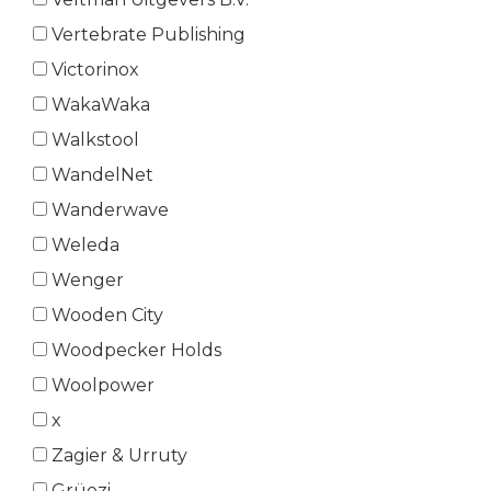
Vertebrate Publishing
Victorinox
WakaWaka
Walkstool
WandelNet
Wanderwave
Weleda
Wenger
Wooden City
Woodpecker Holds
Woolpower
x
Zagier & Urruty
Grüezi