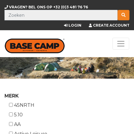
VRAGEN? BEL ONS OP
+32 (0)3 481 76 76
LOGIN
CREATE ACCOUNT
MERK
45NRTH
5.10
AA
Active Leisure