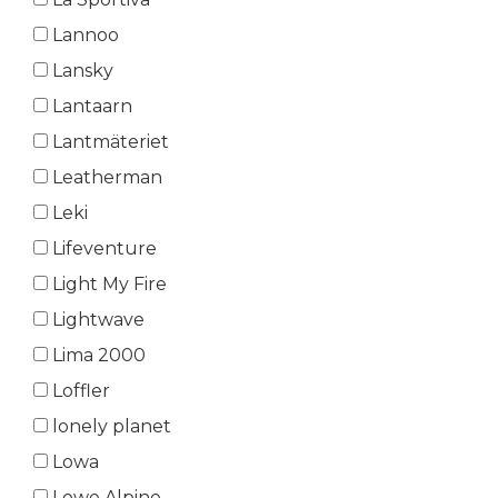
Lannoo
Lansky
Lantaarn
Lantmäteriet
Leatherman
Leki
Lifeventure
Light My Fire
Lightwave
Lima 2000
Loffler
lonely planet
Lowa
Lowe Alpine