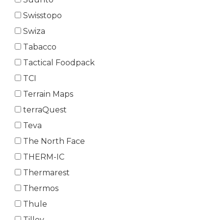
Swisstopo
Swiza
Tabacco
Tactical Foodpack
TCI
Terrain Maps
terraQuest
Teva
The North Face
THERM-IC
Thermarest
Thermos
Thule
Tilley