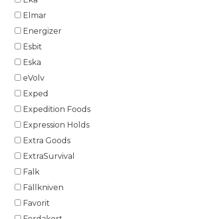
Elmar
Energizer
Esbit
Eska
eVolv
Exped
Expedition Foods
Expression Holds
Extra Goods
ExtraSurvival
Falk
Fällkniven
Favorit
Ferdakort