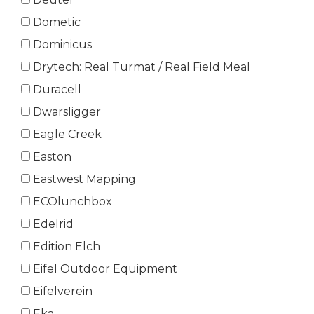
Dometic
Dominicus
Drytech: Real Turmat / Real Field Meal
Duracell
Dwarsligger
Eagle Creek
Easton
Eastwest Mapping
ECOlunchbox
Edelrid
Edition Elch
Eifel Outdoor Equipment
Eifelverein
Eka