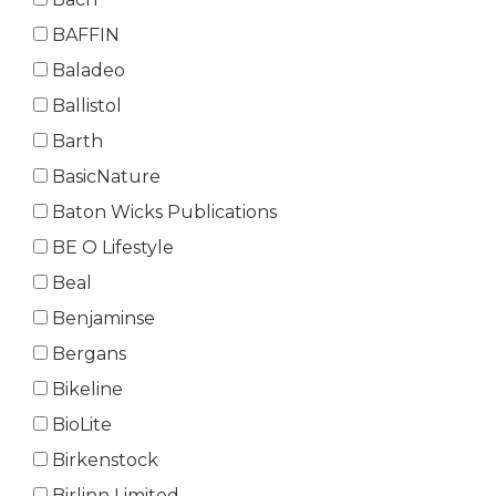
BAFFIN
Baladeo
Ballistol
Barth
BasicNature
Baton Wicks Publications
BE O Lifestyle
Beal
Benjaminse
Bergans
Bikeline
BioLite
Birkenstock
Birlinn Limited