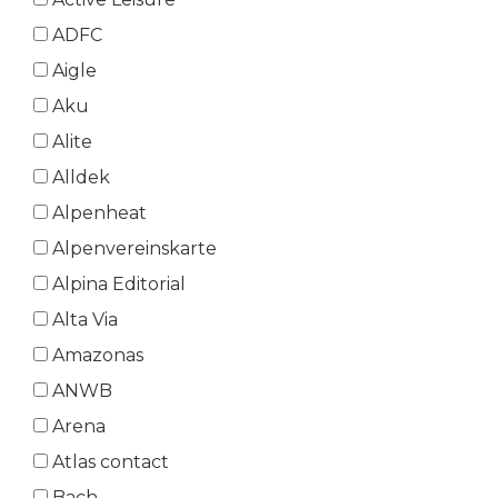
ADFC
Aigle
Aku
Alite
Alldek
Alpenheat
Alpenvereinskarte
Alpina Editorial
Alta Via
Amazonas
ANWB
Arena
Atlas contact
Bach