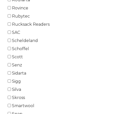
Rovince
Rubytec
Rucksack Readers
SAC
Scheldeland
Schoffel
Scott
Senz
Sidarta
Sigg
Silva
Skross
Smartwool
Snap