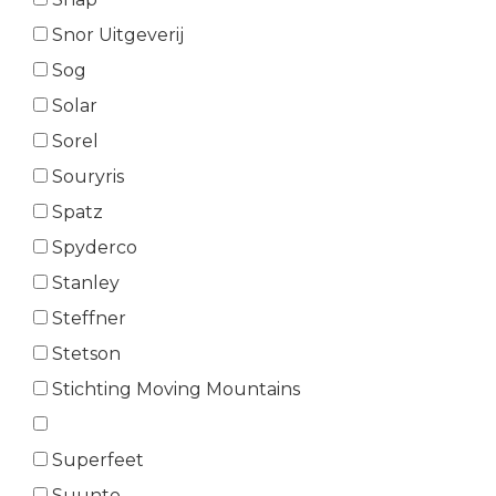
Snor Uitgeverij
Sog
Solar
Sorel
Souryris
Spatz
Spyderco
Stanley
Steffner
Stetson
Stichting Moving Mountains
Superfeet
Suunto