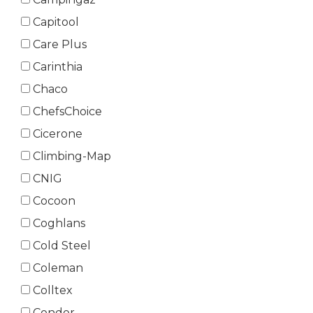
Capitool
Care Plus
Carinthia
Chaco
ChefsChoice
Cicerone
Climbing-Map
CNIG
Cocoon
Coghlans
Cold Steel
Coleman
Colltex
Condor