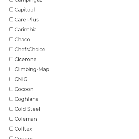
Capitool
Care Plus
Carinthia
Chaco
ChefsChoice
Cicerone
Climbing-Map
CNIG
Cocoon
Coghlans
Cold Steel
Coleman
Colltex
Condor