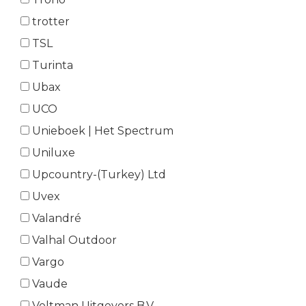
trotter
TSL
Turinta
Ubax
UCO
Unieboek | Het Spectrum
Uniluxe
Upcountry-(Turkey) Ltd
Uvex
Valandré
Valhal Outdoor
Vargo
Vaude
Veltman Uitgevers B.V.