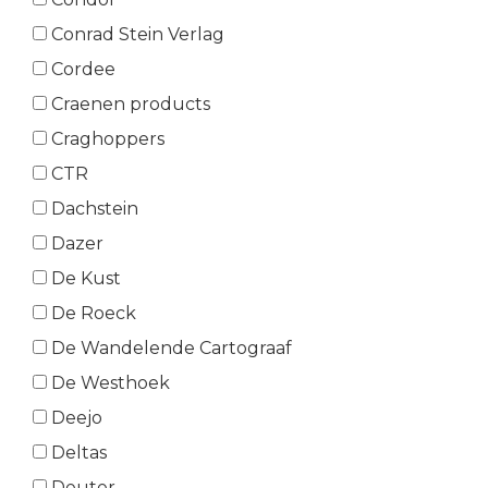
Conrad Stein Verlag
Cordee
Craenen products
Craghoppers
CTR
Dachstein
Dazer
De Kust
De Roeck
De Wandelende Cartograaf
De Westhoek
Deejo
Deltas
Deuter