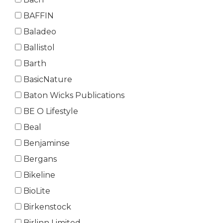
BAFFIN
Baladeo
Ballistol
Barth
BasicNature
Baton Wicks Publications
BE O Lifestyle
Beal
Benjaminse
Bergans
Bikeline
BioLite
Birkenstock
Birlinn Limited