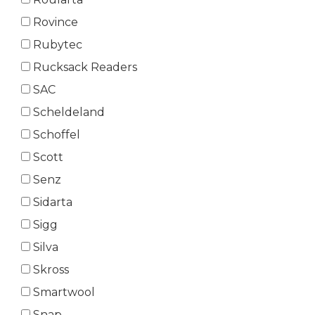
Rovince
Rubytec
Rucksack Readers
SAC
Scheldeland
Schoffel
Scott
Senz
Sidarta
Sigg
Silva
Skross
Smartwool
Snap