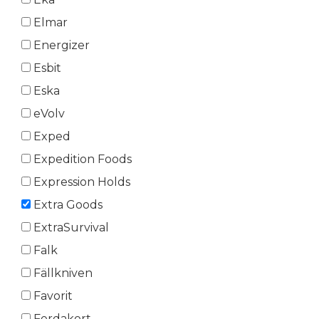
Elmar
Energizer
Esbit
Eska
eVolv
Exped
Expedition Foods
Expression Holds
Extra Goods
ExtraSurvival
Falk
Fällkniven
Favorit
Ferdakort