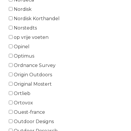
Nordisk
Nordisk Korthandel
Norstedts
op vrije voeten
Opinel
Optimus
Ordnance Survey
Origin Outdoors
Original Mostert
Ortlieb
Ortovox
Ouest-france
Outdoor Designs
Outdoor Research