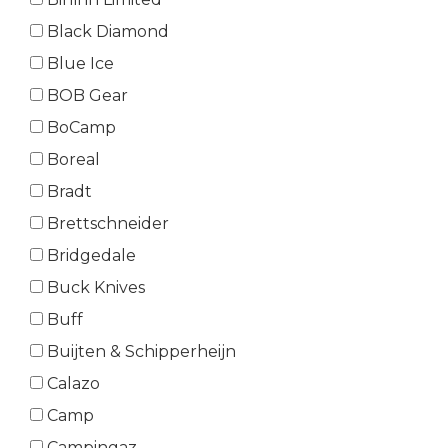
Black Diamond
Blue Ice
BOB Gear
BoCamp
Boreal
Bradt
Brettschneider
Bridgedale
Buck Knives
Buff
Buijten & Schipperheijn
Calazo
Camp
Campingaz