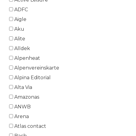
ADFC
Aigle
Aku
Alite
Alldek
Alpenheat
Alpenvereinskarte
Alpina Editorial
Alta Via
Amazonas
ANWB
Arena
Atlas contact
Bach