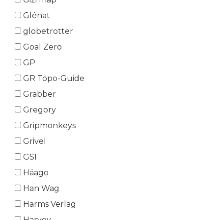
Glénat
globetrotter
Goal Zero
GP
GR Topo-Guide
Grabber
Gregory
Gripmonkeys
Grivel
GSI
Häago
Han Wag
Harms Verlag
Harvey