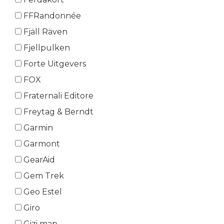
FFRandonnée
Fjäll Räven
Fjellpulken
Forte Uitgevers
FOX
Fraternali Editore
Freytag & Berndt
Garmin
Garmont
GearAid
Gem Trek
Geo Estel
Giro
Gizi map