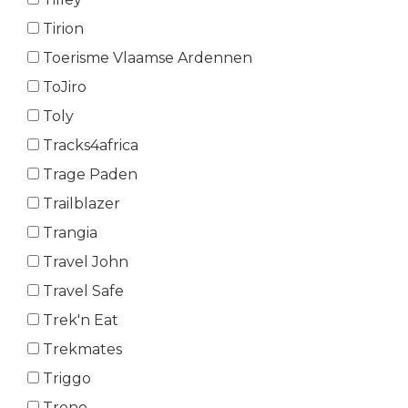
Tirion
Toerisme Vlaamse Ardennen
ToJiro
Toly
Tracks4africa
Trage Paden
Trailblazer
Trangia
Travel John
Travel Safe
Trek'n Eat
Trekmates
Triggo
Trono