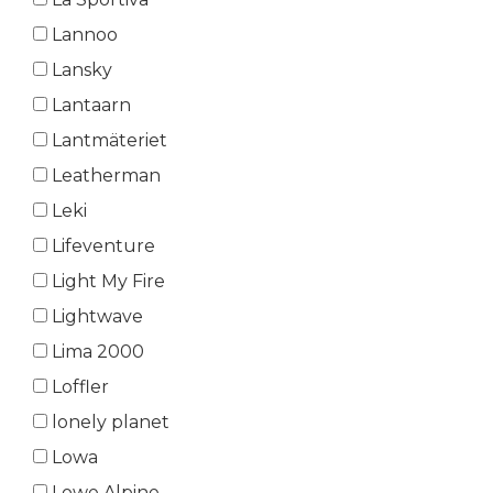
Lannoo
Lansky
Lantaarn
Lantmäteriet
Leatherman
Leki
Lifeventure
Light My Fire
Lightwave
Lima 2000
Loffler
lonely planet
Lowa
Lowe Alpine