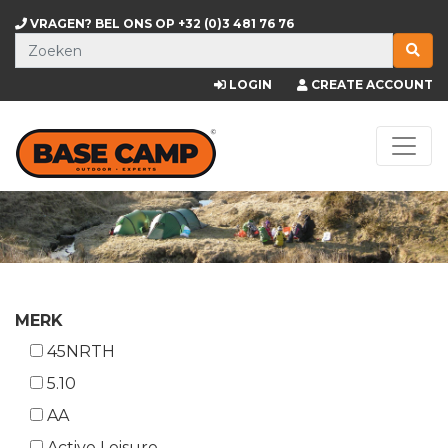
VRAGEN? BEL ONS OP
+32 (0)3 481 76 76
LOGIN
CREATE ACCOUNT
MERK
45NRTH
5.10
AA
Active Leisure