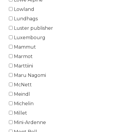
Lowland
Lundhags
Luster publisher
Luxembourg
Mammut
Marmot
Marttiini
Maru Nagomi
McNett
Meindl
Michelin
Millet
Mini-Ardenne
Mont Bell