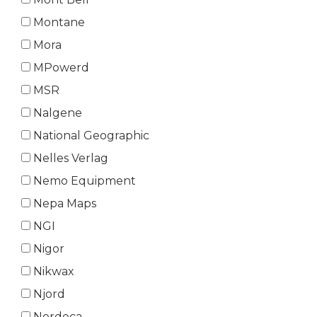
Montane
Mora
MPowerd
MSR
Nalgene
National Geographic
Nelles Verlag
Nemo Equipment
Nepa Maps
NGI
Nigor
Nikwax
Njord
Nordeca