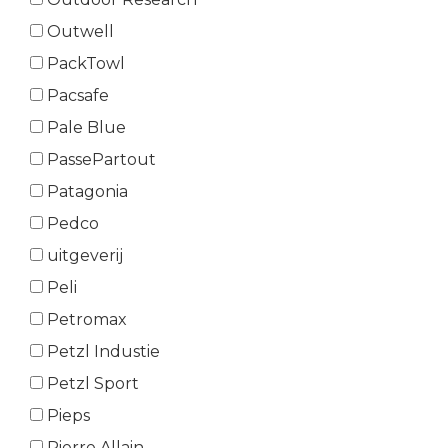
Outwell
PackTowl
Pacsafe
Pale Blue
PassePartout
Patagonia
Pedco
uitgeverij
Peli
Petromax
Petzl Industie
Petzl Sport
Pieps
Pierre Allain