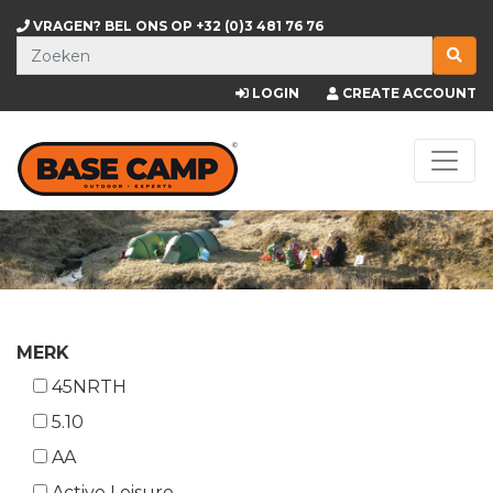
VRAGEN? BEL ONS OP
+32 (0)3 481 76 76
LOGIN
CREATE ACCOUNT
MERK
45NRTH
5.10
AA
Active Leisure