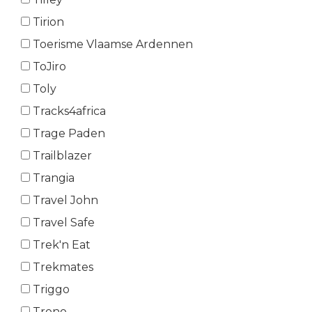
Tirion
Toerisme Vlaamse Ardennen
ToJiro
Toly
Tracks4africa
Trage Paden
Trailblazer
Trangia
Travel John
Travel Safe
Trek'n Eat
Trekmates
Triggo
Trono