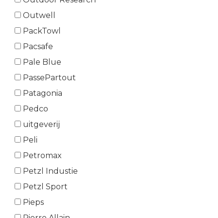
Outwell
PackTowl
Pacsafe
Pale Blue
PassePartout
Patagonia
Pedco
uitgeverij
Peli
Petromax
Petzl Industie
Petzl Sport
Pieps
Pierre Allain