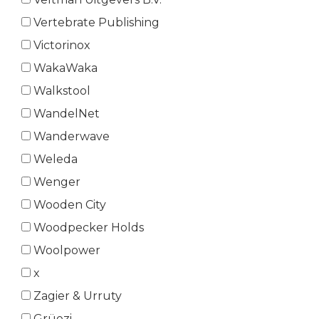
Vertebrate Publishing
Victorinox
WakaWaka
Walkstool
WandelNet
Wanderwave
Weleda
Wenger
Wooden City
Woodpecker Holds
Woolpower
x
Zagier & Urruty
Grüezi