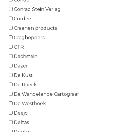
Conrad Stein Verlag
Cordee
Craenen products
Craghoppers
CTR
Dachstein
Dazer
De Kust
De Roeck
De Wandelende Cartograaf
De Westhoek
Deejo
Deltas
Deuter