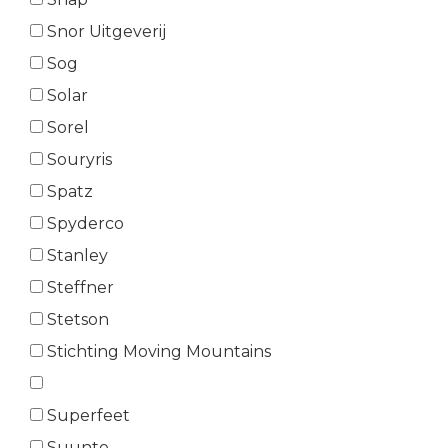
Snor Uitgeverij
Sog
Solar
Sorel
Souryris
Spatz
Spyderco
Stanley
Steffner
Stetson
Stichting Moving Mountains
Superfeet
Suunto