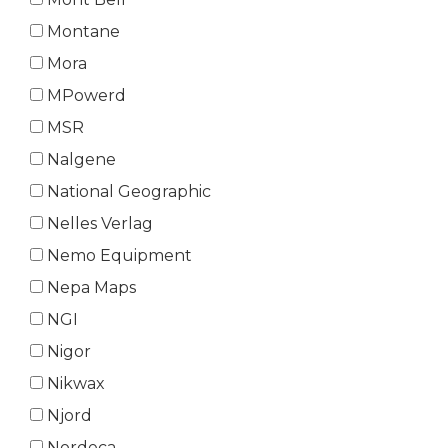
Montane
Mora
MPowerd
MSR
Nalgene
National Geographic
Nelles Verlag
Nemo Equipment
Nepa Maps
NGI
Nigor
Nikwax
Njord
Nordeca