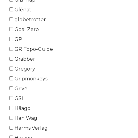
Glénat
globetrotter
Goal Zero
GP
GR Topo-Guide
Grabber
Gregory
Gripmonkeys
Grivel
GSI
Häago
Han Wag
Harms Verlag
Harvey