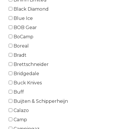
Black Diamond
Blue Ice
BOB Gear
BoCamp
Boreal
Bradt
Brettschneider
Bridgedale
Buck Knives
Buff
Buijten & Schipperheijn
Calazo
Camp
Campingaz