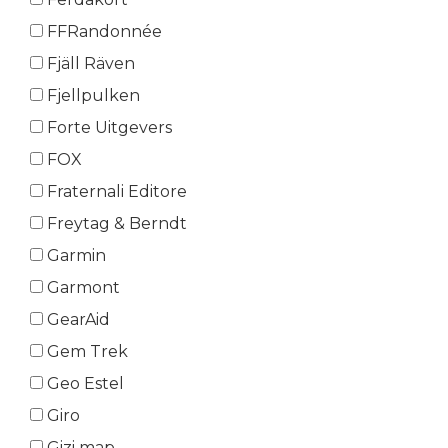
FFRandonnée
Fjäll Räven
Fjellpulken
Forte Uitgevers
FOX
Fraternali Editore
Freytag & Berndt
Garmin
Garmont
GearAid
Gem Trek
Geo Estel
Giro
Gizi map