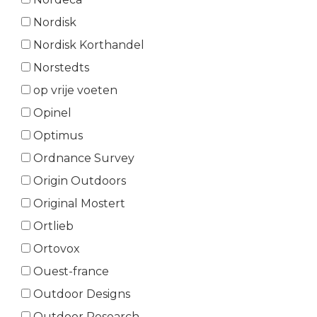
Nordisk
Nordisk Korthandel
Norstedts
op vrije voeten
Opinel
Optimus
Ordnance Survey
Origin Outdoors
Original Mostert
Ortlieb
Ortovox
Ouest-france
Outdoor Designs
Outdoor Research