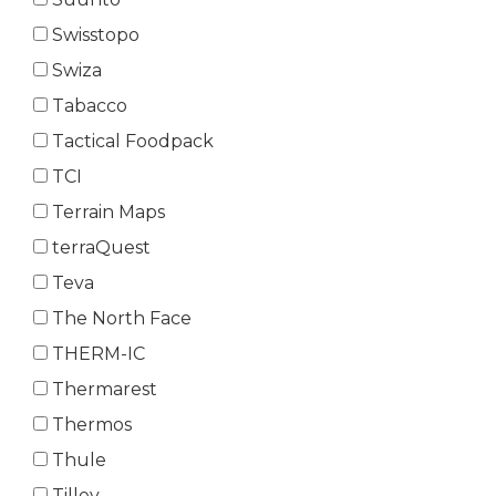
Swisstopo
Swiza
Tabacco
Tactical Foodpack
TCI
Terrain Maps
terraQuest
Teva
The North Face
THERM-IC
Thermarest
Thermos
Thule
Tilley