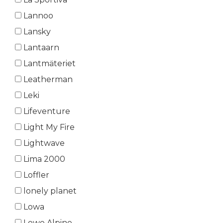
Lannoo
Lansky
Lantaarn
Lantmäteriet
Leatherman
Leki
Lifeventure
Light My Fire
Lightwave
Lima 2000
Loffler
lonely planet
Lowa
Lowe Alpine