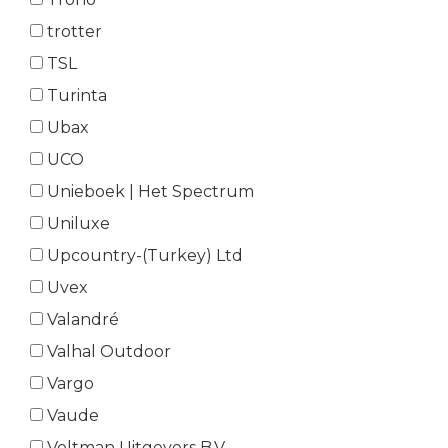
trotter
TSL
Turinta
Ubax
UCO
Unieboek | Het Spectrum
Uniluxe
Upcountry-(Turkey) Ltd
Uvex
Valandré
Valhal Outdoor
Vargo
Vaude
Veltman Uitgevers B.V.