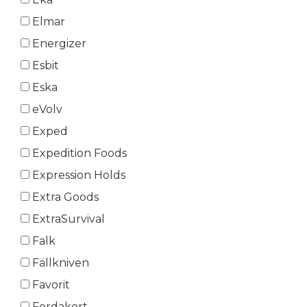
Elmar
Energizer
Esbit
Eska
eVolv
Exped
Expedition Foods
Expression Holds
Extra Goods
ExtraSurvival
Falk
Fällkniven
Favorit
Ferdakort