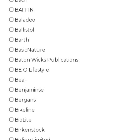
BAFFIN
Baladeo
Ballistol
Barth
BasicNature
Baton Wicks Publications
BE O Lifestyle
Beal
Benjaminse
Bergans
Bikeline
BioLite
Birkenstock
Birlinn Limited