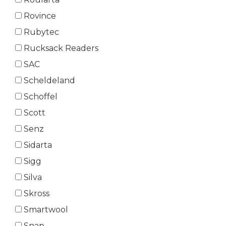
Rovince
Rubytec
Rucksack Readers
SAC
Scheldeland
Schoffel
Scott
Senz
Sidarta
Sigg
Silva
Skross
Smartwool
Snap