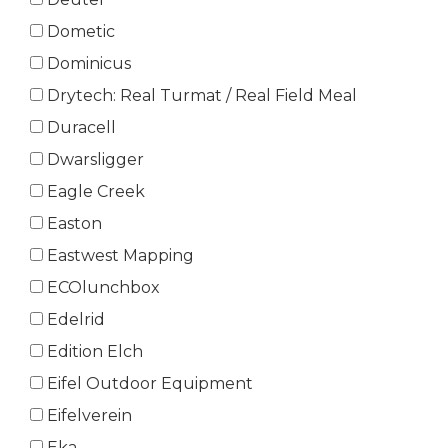
Dometic
Dominicus
Drytech: Real Turmat / Real Field Meal
Duracell
Dwarsligger
Eagle Creek
Easton
Eastwest Mapping
ECOlunchbox
Edelrid
Edition Elch
Eifel Outdoor Equipment
Eifelverein
Eka