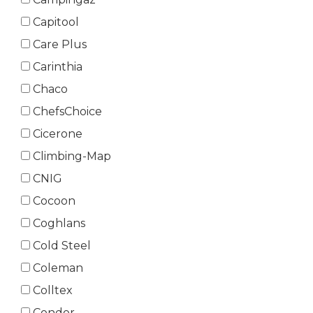
Capitool
Care Plus
Carinthia
Chaco
ChefsChoice
Cicerone
Climbing-Map
CNIG
Cocoon
Coghlans
Cold Steel
Coleman
Colltex
Condor