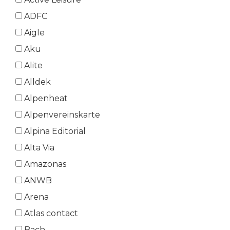
ADFC
Aigle
Aku
Alite
Alldek
Alpenheat
Alpenvereinskarte
Alpina Editorial
Alta Via
Amazonas
ANWB
Arena
Atlas contact
Bach