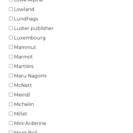
Lowland
Lundhags
Luster publisher
Luxembourg
Mammut
Marmot
Marttiini
Maru Nagomi
McNett
Meindl
Michelin
Millet
Mini-Ardenne
Mont Bell