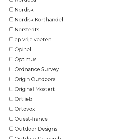
Nordisk
Nordisk Korthandel
Norstedts
op vrije voeten
Opinel
Optimus
Ordnance Survey
Origin Outdoors
Original Mostert
Ortlieb
Ortovox
Ouest-france
Outdoor Designs
Outdoor Research