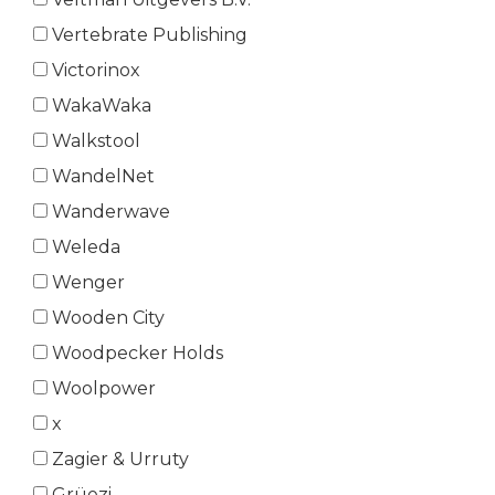
Vertebrate Publishing
Victorinox
WakaWaka
Walkstool
WandelNet
Wanderwave
Weleda
Wenger
Wooden City
Woodpecker Holds
Woolpower
x
Zagier & Urruty
Grüezi