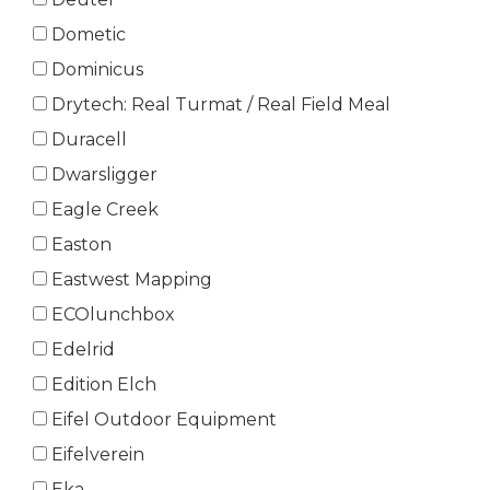
Dometic
Dominicus
Drytech: Real Turmat / Real Field Meal
Duracell
Dwarsligger
Eagle Creek
Easton
Eastwest Mapping
ECOlunchbox
Edelrid
Edition Elch
Eifel Outdoor Equipment
Eifelverein
Eka