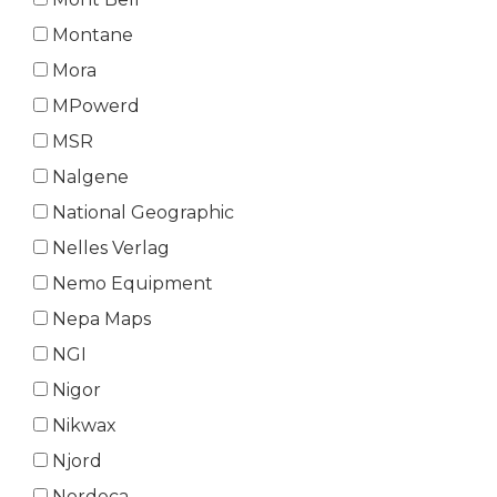
Montane
Mora
MPowerd
MSR
Nalgene
National Geographic
Nelles Verlag
Nemo Equipment
Nepa Maps
NGI
Nigor
Nikwax
Njord
Nordeca