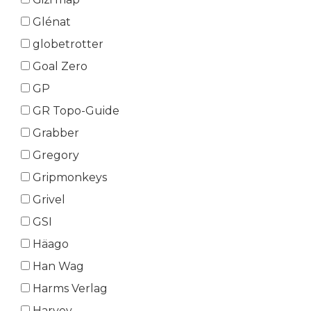
Glénat
globetrotter
Goal Zero
GP
GR Topo-Guide
Grabber
Gregory
Gripmonkeys
Grivel
GSI
Häago
Han Wag
Harms Verlag
Harvey