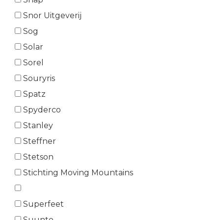
Snor Uitgeverij
Sog
Solar
Sorel
Souryris
Spatz
Spyderco
Stanley
Steffner
Stetson
Stichting Moving Mountains
Superfeet
Suunto