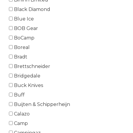
Black Diamond
Blue Ice
BOB Gear
BoCamp
Boreal
Bradt
Brettschneider
Bridgedale
Buck Knives
Buff
Buijten & Schipperheijn
Calazo
Camp
Campingaz