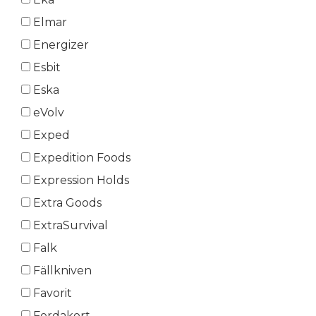
Elmar
Energizer
Esbit
Eska
eVolv
Exped
Expedition Foods
Expression Holds
Extra Goods
ExtraSurvival
Falk
Fällkniven
Favorit
Ferdakort