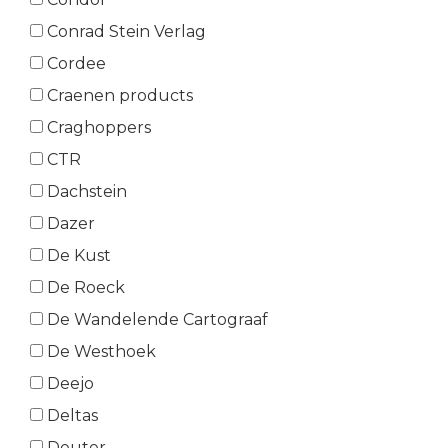
Conrad Stein Verlag
Cordee
Craenen products
Craghoppers
CTR
Dachstein
Dazer
De Kust
De Roeck
De Wandelende Cartograaf
De Westhoek
Deejo
Deltas
Deuter