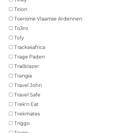
Tirion
Toerisme Vlaamse Ardennen
ToJiro
Toly
Tracks4africa
Trage Paden
Trailblazer
Trangia
Travel John
Travel Safe
Trek'n Eat
Trekmates
Triggo
Trono