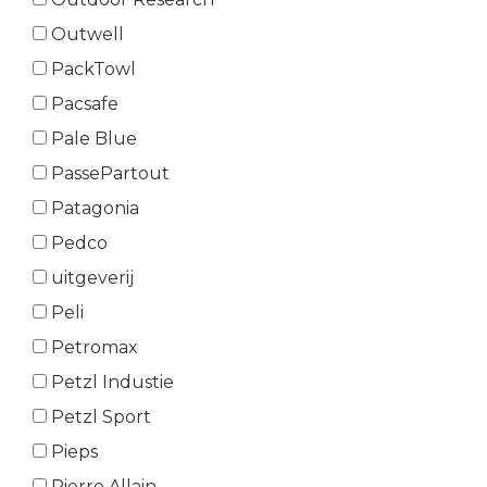
Outwell
PackTowl
Pacsafe
Pale Blue
PassePartout
Patagonia
Pedco
uitgeverij
Peli
Petromax
Petzl Industie
Petzl Sport
Pieps
Pierre Allain