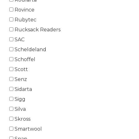
Rovince
Rubytec
Rucksack Readers
SAC
Scheldeland
Schoffel
Scott
Senz
Sidarta
Sigg
Silva
Skross
Smartwool
Snap