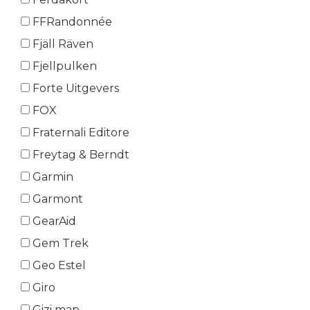
FFRandonnée
Fjäll Räven
Fjellpulken
Forte Uitgevers
FOX
Fraternali Editore
Freytag & Berndt
Garmin
Garmont
GearAid
Gem Trek
Geo Estel
Giro
Gizi map