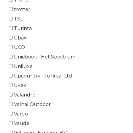
trotter
TSL
Turinta
Ubax
UCO
Unieboek | Het Spectrum
Uniluxe
Upcountry-(Turkey) Ltd
Uvex
Valandré
Valhal Outdoor
Vargo
Vaude
Veltman Uitgevers B.V.