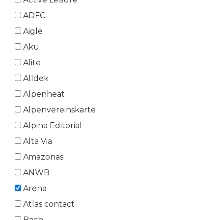
ADFC
Aigle
Aku
Alite
Alldek
Alpenheat
Alpenvereinskarte
Alpina Editorial
Alta Via
Amazonas
ANWB
Arena
Atlas contact
Bach