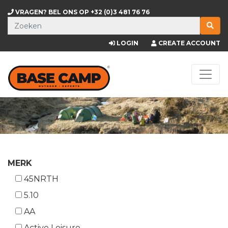
VRAGEN? BEL ONS OP
+32 (0)3 481 76 76
LOGIN
CREATE ACCOUNT
MERK
45NRTH
5.10
AA
Active Leisure