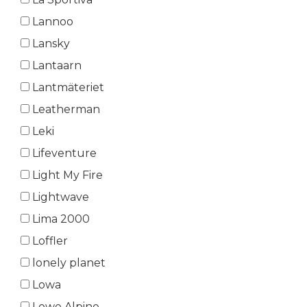
Lannoo
Lansky
Lantaarn
Lantmäteriet
Leatherman
Leki
Lifeventure
Light My Fire
Lightwave
Lima 2000
Loffler
lonely planet
Lowa
Lowe Alpine