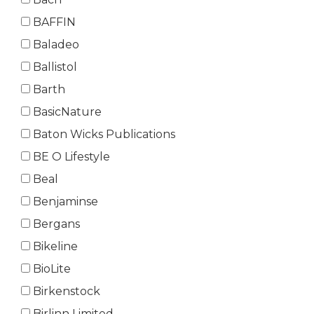
BAFFIN
Baladeo
Ballistol
Barth
BasicNature
Baton Wicks Publications
BE O Lifestyle
Beal
Benjaminse
Bergans
Bikeline
BioLite
Birkenstock
Birlinn Limited