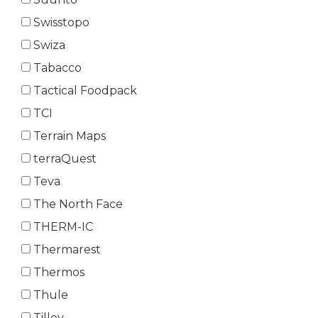
Swisstopo
Swiza
Tabacco
Tactical Foodpack
TCI
Terrain Maps
terraQuest
Teva
The North Face
THERM-IC
Thermarest
Thermos
Thule
Tilley