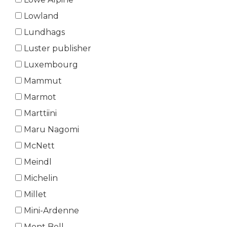
Lowland
Lundhags
Luster publisher
Luxembourg
Mammut
Marmot
Marttiini
Maru Nagomi
McNett
Meindl
Michelin
Millet
Mini-Ardenne
Mont Bell