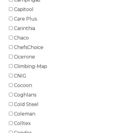
Capitool
Care Plus
Carinthia
Chaco
ChefsChoice
Cicerone
Climbing-Map
CNIG
Cocoon
Coghlans
Cold Steel
Coleman
Colltex
Condor