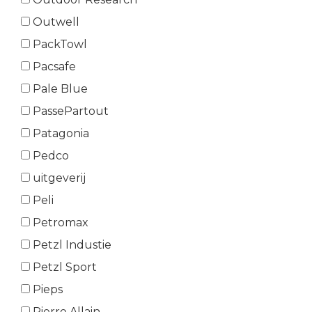
Outwell
PackTowl
Pacsafe
Pale Blue
PassePartout
Patagonia
Pedco
uitgeverij
Peli
Petromax
Petzl Industie
Petzl Sport
Pieps
Pierre Allain