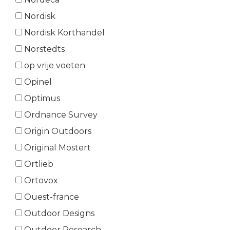
Nordisk
Nordisk Korthandel
Norstedts
op vrije voeten
Opinel
Optimus
Ordnance Survey
Origin Outdoors
Original Mostert
Ortlieb
Ortovox
Ouest-france
Outdoor Designs
Outdoor Research