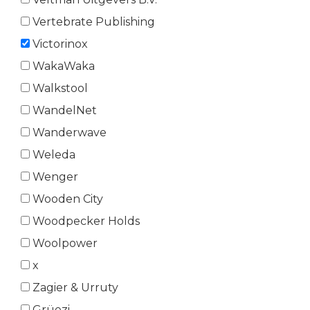
Vertebrate Publishing
Victorinox
WakaWaka
Walkstool
WandelNet
Wanderwave
Weleda
Wenger
Wooden City
Woodpecker Holds
Woolpower
x
Zagier & Urruty
Grüezi