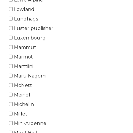
Lowland
Lundhags
Luster publisher
Luxembourg
Mammut
Marmot
Marttiini
Maru Nagomi
McNett
Meindl
Michelin
Millet
Mini-Ardenne
Mont Bell