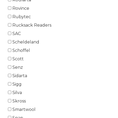
Rovince
Rubytec
Rucksack Readers
SAC
Scheldeland
Schoffel
Scott
Senz
Sidarta
Sigg
Silva
Skross
Smartwool
Snap