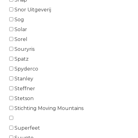
Snor Uitgeverij
Sog
Solar
Sorel
Souryris
Spatz
Spyderco
Stanley
Steffner
Stetson
Stichting Moving Mountains
Superfeet
Suunto