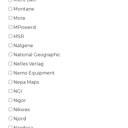
Montane
Mora
MPowerd
MSR
Nalgene
National Geographic
Nelles Verlag
Nemo Equipment
Nepa Maps
NGI
Nigor
Nikwax
Njord
Nordeca