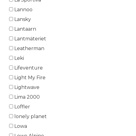
Lannoo
Lansky
Lantaarn
Lantmäteriet
Leatherman
Leki
Lifeventure
Light My Fire
Lightwave
Lima 2000
Loffler
lonely planet
Lowa
Lowe Alpine