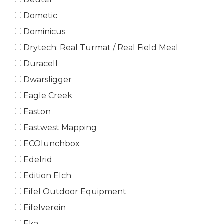
Dometic
Dominicus
Drytech: Real Turmat / Real Field Meal
Duracell
Dwarsligger
Eagle Creek
Easton
Eastwest Mapping
ECOlunchbox
Edelrid
Edition Elch
Eifel Outdoor Equipment
Eifelverein
Eka