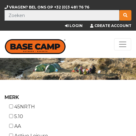
VRAGEN? BEL ONS OP
+32 (0)3 481 76 76
LOGIN
CREATE ACCOUNT
MERK
45NRTH
5.10
AA
Active Leisure