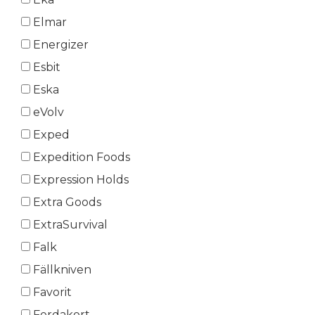
Elmar
Energizer
Esbit
Eska
eVolv
Exped
Expedition Foods
Expression Holds
Extra Goods
ExtraSurvival
Falk
Fällkniven
Favorit
Ferdakort