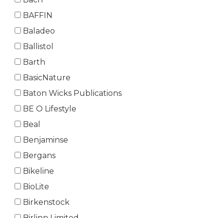
BAFFIN
Baladeo
Ballistol
Barth
BasicNature
Baton Wicks Publications
BE O Lifestyle
Beal
Benjaminse
Bergans
Bikeline
BioLite
Birkenstock
Birlinn Limited