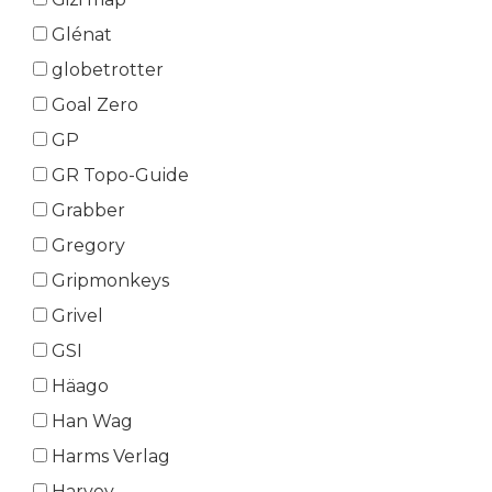
Glénat
globetrotter
Goal Zero
GP
GR Topo-Guide
Grabber
Gregory
Gripmonkeys
Grivel
GSI
Häago
Han Wag
Harms Verlag
Harvey