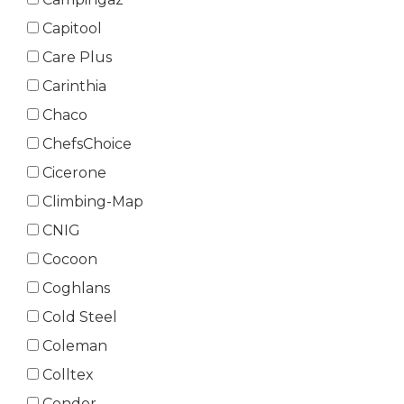
Capitool
Care Plus
Carinthia
Chaco
ChefsChoice
Cicerone
Climbing-Map
CNIG
Cocoon
Coghlans
Cold Steel
Coleman
Colltex
Condor