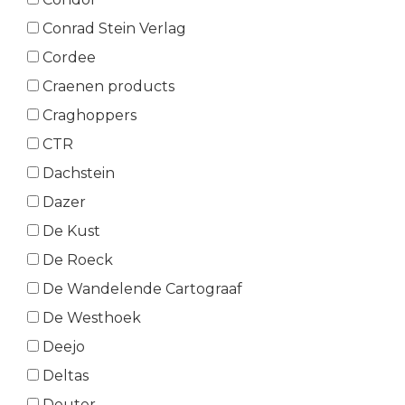
Conrad Stein Verlag
Cordee
Craenen products
Craghoppers
CTR
Dachstein
Dazer
De Kust
De Roeck
De Wandelende Cartograaf
De Westhoek
Deejo
Deltas
Deuter