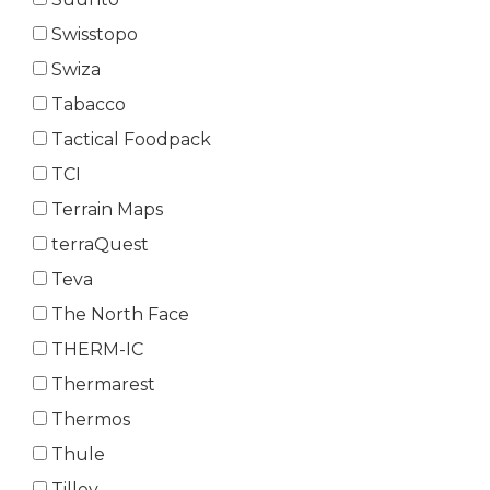
Swisstopo
Swiza
Tabacco
Tactical Foodpack
TCI
Terrain Maps
terraQuest
Teva
The North Face
THERM-IC
Thermarest
Thermos
Thule
Tilley