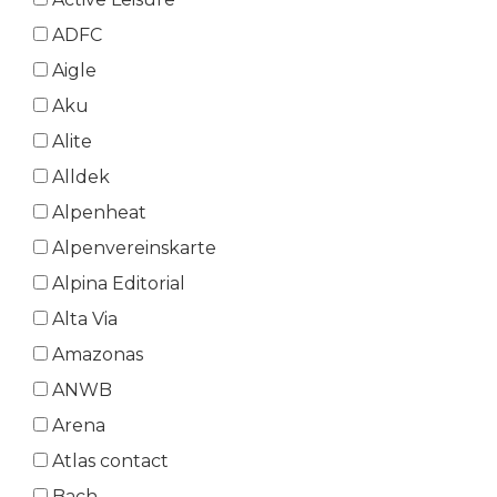
ADFC
Aigle
Aku
Alite
Alldek
Alpenheat
Alpenvereinskarte
Alpina Editorial
Alta Via
Amazonas
ANWB
Arena
Atlas contact
Bach