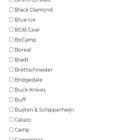
Black Diamond
Blue Ice
BOB Gear
BoCamp
Boreal
Bradt
Brettschneider
Bridgedale
Buck Knives
Buff
Buijten & Schipperheijn
Calazo
Camp
Campingaz