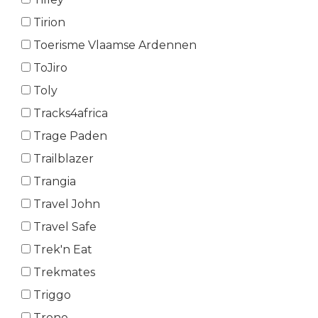
Tirion
Toerisme Vlaamse Ardennen
ToJiro
Toly
Tracks4africa
Trage Paden
Trailblazer
Trangia
Travel John
Travel Safe
Trek'n Eat
Trekmates
Triggo
Trono