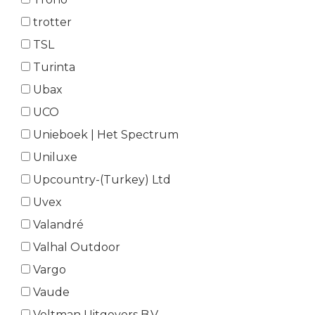
trotter
TSL
Turinta
Ubax
UCO
Unieboek | Het Spectrum
Uniluxe
Upcountry-(Turkey) Ltd
Uvex
Valandré
Valhal Outdoor
Vargo
Vaude
Veltman Uitgevers B.V.