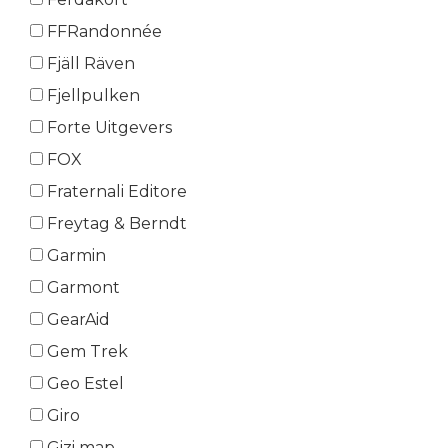
FFRandonnée
Fjäll Räven
Fjellpulken
Forte Uitgevers
FOX
Fraternali Editore
Freytag & Berndt
Garmin
Garmont
GearAid
Gem Trek
Geo Estel
Giro
Gizi map