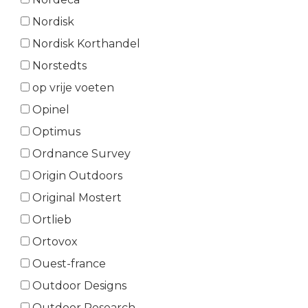
Nordisk
Nordisk Korthandel
Norstedts
op vrije voeten
Opinel
Optimus
Ordnance Survey
Origin Outdoors
Original Mostert
Ortlieb
Ortovox
Ouest-france
Outdoor Designs
Outdoor Research