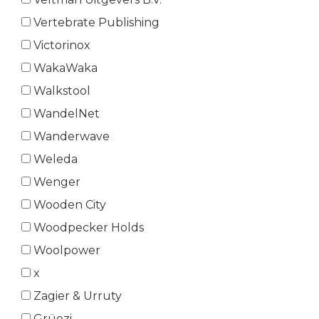
Vertebrate Publishing
Victorinox
WakaWaka
Walkstool
WandelNet
Wanderwave
Weleda
Wenger
Wooden City
Woodpecker Holds
Woolpower
x
Zagier & Urruty
Grüezi