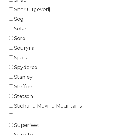
Snor Uitgeverij
Sog
Solar
Sorel
Souryris
Spatz
Spyderco
Stanley
Steffner
Stetson
Stichting Moving Mountains
Superfeet
Suunto