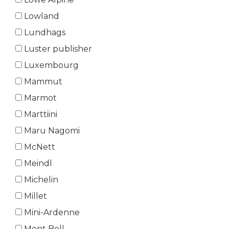
Lowland
Lundhags
Luster publisher
Luxembourg
Mammut
Marmot
Marttiini
Maru Nagomi
McNett
Meindl
Michelin
Millet
Mini-Ardenne
Mont Bell