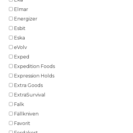
Elmar
Energizer
Esbit
Eska
eVolv
Exped
Expedition Foods
Expression Holds
Extra Goods
ExtraSurvival
Falk
Fällkniven
Favorit
Ferdakort