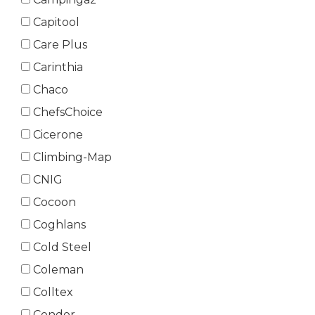
Capitool
Care Plus
Carinthia
Chaco
ChefsChoice
Cicerone
Climbing-Map
CNIG
Cocoon
Coghlans
Cold Steel
Coleman
Colltex
Condor