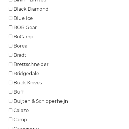
Black Diamond
Blue Ice
BOB Gear
BoCamp
Boreal
Bradt
Brettschneider
Bridgedale
Buck Knives
Buff
Buijten & Schipperheijn
Calazo
Camp
Campingaz