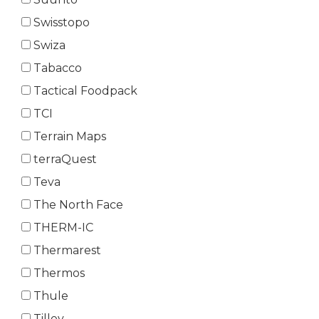
Swisstopo
Swiza
Tabacco
Tactical Foodpack
TCI
Terrain Maps
terraQuest
Teva
The North Face
THERM-IC
Thermarest
Thermos
Thule
Tilley