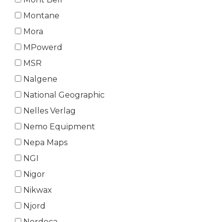
Montane
Mora
MPowerd
MSR
Nalgene
National Geographic
Nelles Verlag
Nemo Equipment
Nepa Maps
NGI
Nigor
Nikwax
Njord
Nordeca