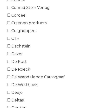
Conrad Stein Verlag
Cordee
Craenen products
Craghoppers
CTR
Dachstein
Dazer
De Kust
De Roeck
De Wandelende Cartograaf
De Westhoek
Deejo
Deltas
Deuter