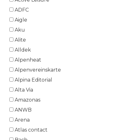
ADFC
Aigle
Aku
Alite
Alldek
Alpenheat
Alpenvereinskarte
Alpina Editorial
Alta Via
Amazonas
ANWB
Arena
Atlas contact
Bach