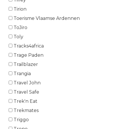
Tirion
Toerisme Vlaamse Ardennen
ToJiro
Toly
Tracks4africa
Trage Paden
Trailblazer
Trangia
Travel John
Travel Safe
Trek'n Eat
Trekmates
Triggo
Trono