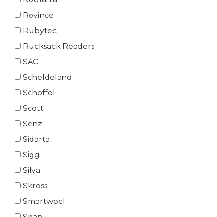
Rovince
Rubytec
Rucksack Readers
SAC
Scheldeland
Schoffel
Scott
Senz
Sidarta
Sigg
Silva
Skross
Smartwool
Snap