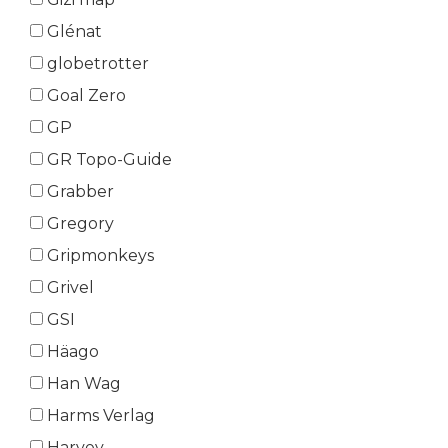
Glénat
globetrotter
Goal Zero
GP
GR Topo-Guide
Grabber
Gregory
Gripmonkeys
Grivel
GSI
Häago
Han Wag
Harms Verlag
Harvey