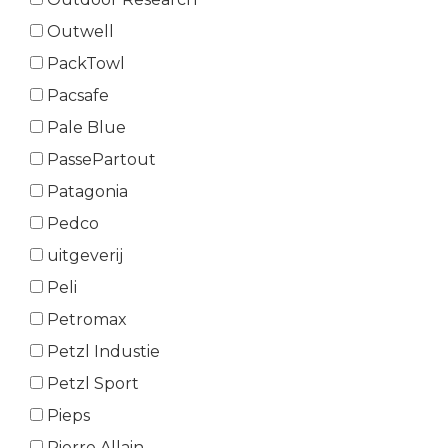
Outwell
PackTowl
Pacsafe
Pale Blue
PassePartout
Patagonia
Pedco
uitgeverij
Peli
Petromax
Petzl Industie
Petzl Sport
Pieps
Pierre Allain