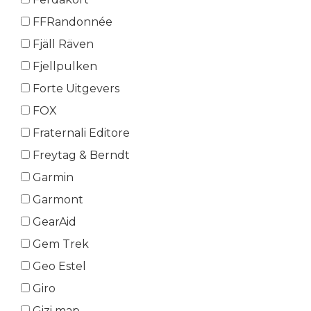
FFRandonnée
Fjäll Räven
Fjellpulken
Forte Uitgevers
FOX
Fraternali Editore
Freytag & Berndt
Garmin
Garmont
GearAid
Gem Trek
Geo Estel
Giro
Gizi map