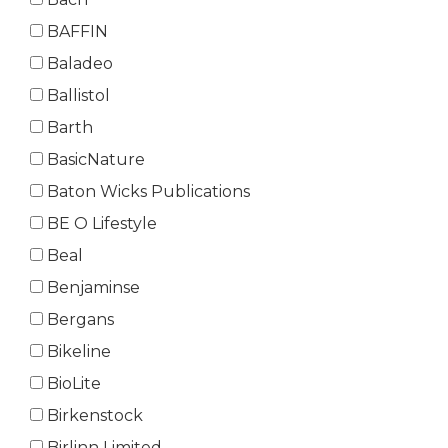
BAFFIN
Baladeo
Ballistol
Barth
BasicNature
Baton Wicks Publications
BE O Lifestyle
Beal
Benjaminse
Bergans
Bikeline
BioLite
Birkenstock
Birlinn Limited