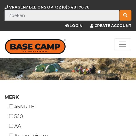
VRAGEN? BEL ONS OP
+32 (0)3 481 76 76
LOGIN
CREATE ACCOUNT
MERK
45NRTH
5.10
AA
Active Leisure