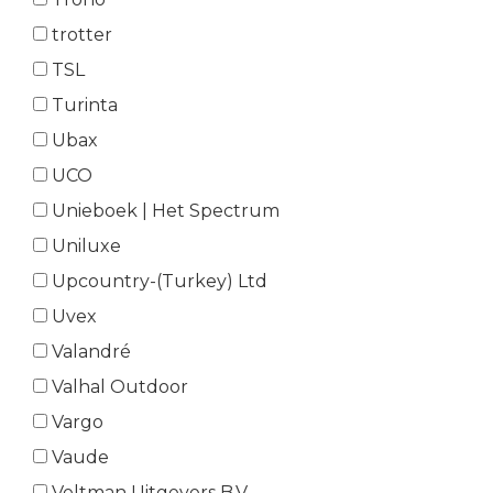
trotter
TSL
Turinta
Ubax
UCO
Unieboek | Het Spectrum
Uniluxe
Upcountry-(Turkey) Ltd
Uvex
Valandré
Valhal Outdoor
Vargo
Vaude
Veltman Uitgevers B.V.