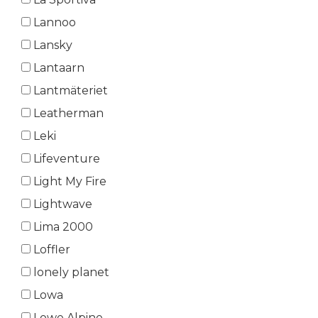
Lannoo
Lansky
Lantaarn
Lantmäteriet
Leatherman
Leki
Lifeventure
Light My Fire
Lightwave
Lima 2000
Loffler
lonely planet
Lowa
Lowe Alpine