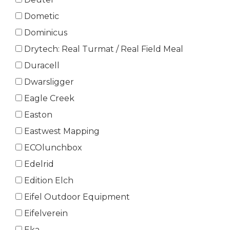
Dometic
Dominicus
Drytech: Real Turmat / Real Field Meal
Duracell
Dwarsligger
Eagle Creek
Easton
Eastwest Mapping
ECOlunchbox
Edelrid
Edition Elch
Eifel Outdoor Equipment
Eifelverein
Eka