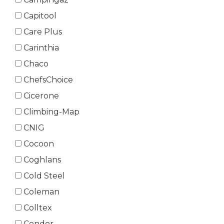
Capitool
Care Plus
Carinthia
Chaco
ChefsChoice
Cicerone
Climbing-Map
CNIG
Cocoon
Coghlans
Cold Steel
Coleman
Colltex
Condor