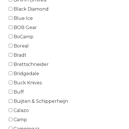
Black Diamond
Blue Ice
BOB Gear
BoCamp
Boreal
Bradt
Brettschneider
Bridgedale
Buck Knives
Buff
Buijten & Schipperheijn
Calazo
Camp
Campingaz