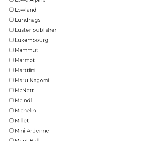
Lowland
Lundhags
Luster publisher
Luxembourg
Mammut
Marmot
Marttiini
Maru Nagomi
McNett
Meindl
Michelin
Millet
Mini-Ardenne
Mont Bell