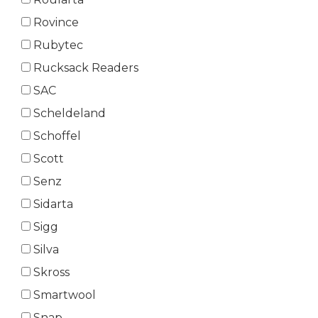
Rovince
Rubytec
Rucksack Readers
SAC
Scheldeland
Schoffel
Scott
Senz
Sidarta
Sigg
Silva
Skross
Smartwool
Snap