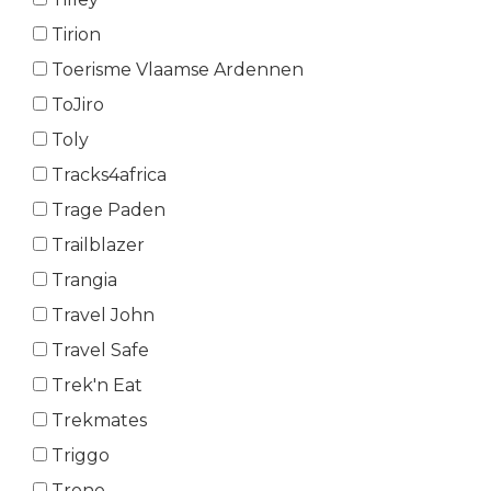
Tirion
Toerisme Vlaamse Ardennen
ToJiro
Toly
Tracks4africa
Trage Paden
Trailblazer
Trangia
Travel John
Travel Safe
Trek'n Eat
Trekmates
Triggo
Trono