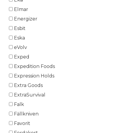
Elmar
Energizer
Esbit
Eska
eVolv
Exped
Expedition Foods
Expression Holds
Extra Goods
ExtraSurvival
Falk
Fällkniven
Favorit
Ferdakort