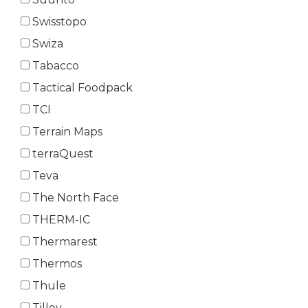
Swisstopo
Swiza
Tabacco
Tactical Foodpack
TCI
Terrain Maps
terraQuest
Teva
The North Face
THERM-IC
Thermarest
Thermos
Thule
Tilley