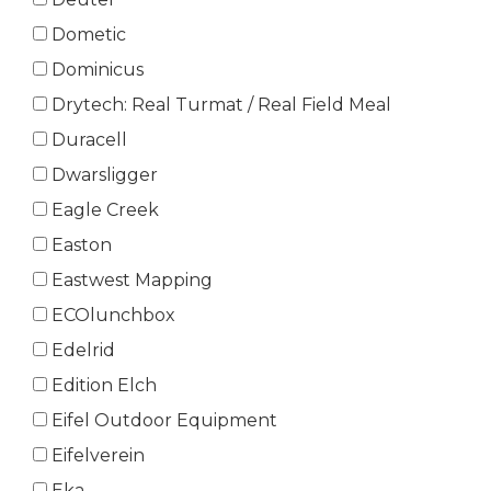
Dometic
Dominicus
Drytech: Real Turmat / Real Field Meal
Duracell
Dwarsligger
Eagle Creek
Easton
Eastwest Mapping
ECOlunchbox
Edelrid
Edition Elch
Eifel Outdoor Equipment
Eifelverein
Eka