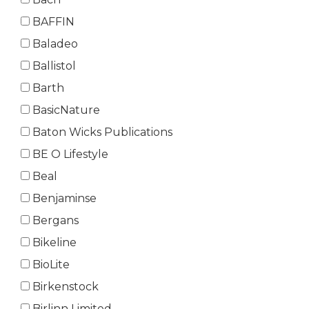
BAFFIN
Baladeo
Ballistol
Barth
BasicNature
Baton Wicks Publications
BE O Lifestyle
Beal
Benjaminse
Bergans
Bikeline
BioLite
Birkenstock
Birlinn Limited