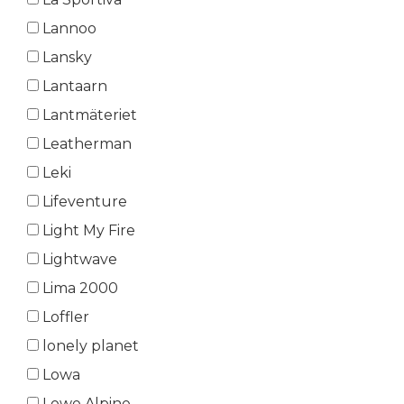
Lannoo
Lansky
Lantaarn
Lantmäteriet
Leatherman
Leki
Lifeventure
Light My Fire
Lightwave
Lima 2000
Loffler
lonely planet
Lowa
Lowe Alpine