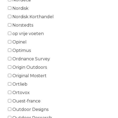
Nordisk
Nordisk Korthandel
Norstedts
op vrije voeten
Opinel
Optimus
Ordnance Survey
Origin Outdoors
Original Mostert
Ortlieb
Ortovox
Ouest-france
Outdoor Designs
Outdoor Research