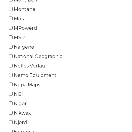
Montane
Mora
MPowerd
MSR
Nalgene
National Geographic
Nelles Verlag
Nemo Equipment
Nepa Maps
NGI
Nigor
Nikwax
Njord
Nordeca