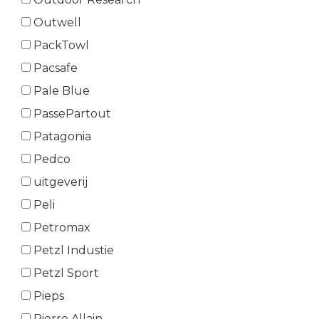
Outwell
PackTowl
Pacsafe
Pale Blue
PassePartout
Patagonia
Pedco
uitgeverij
Peli
Petromax
Petzl Industie
Petzl Sport
Pieps
Pierre Allain