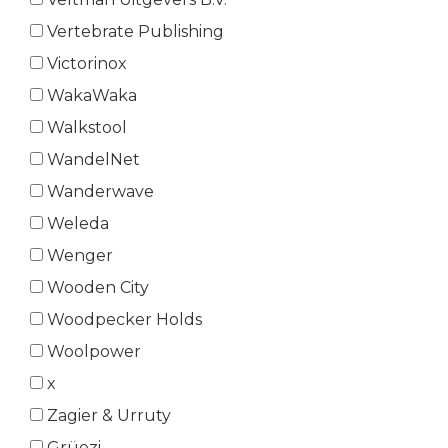
Vertebrate Publishing
Victorinox
WakaWaka
Walkstool
WandelNet
Wanderwave
Weleda
Wenger
Wooden City
Woodpecker Holds
Woolpower
x
Zagier & Urruty
Grüezi