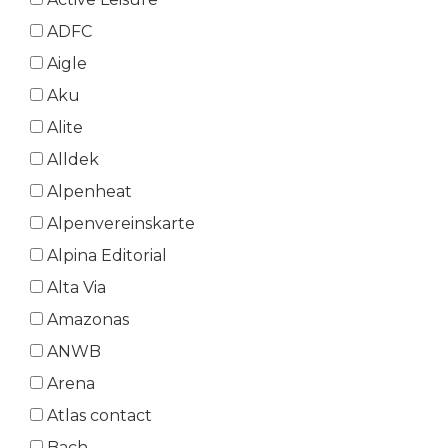
ADFC
Aigle
Aku
Alite
Alldek
Alpenheat
Alpenvereinskarte
Alpina Editorial
Alta Via
Amazonas
ANWB
Arena
Atlas contact
Bach