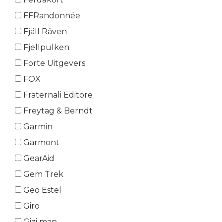
FFRandonnée
Fjäll Räven
Fjellpulken
Forte Uitgevers
FOX
Fraternali Editore
Freytag & Berndt
Garmin
Garmont
GearAid
Gem Trek
Geo Estel
Giro
Gizi map