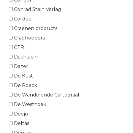
Conrad Stein Verlag
Cordee
Craenen products
Craghoppers
CTR
Dachstein
Dazer
De Kust
De Roeck
De Wandelende Cartograaf
De Westhoek
Deejo
Deltas
Deuter