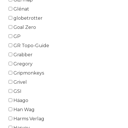
Glénat
globetrotter
Goal Zero
GP
GR Topo-Guide
Grabber
Gregory
Gripmonkeys
Grivel
GSI
Häago
Han Wag
Harms Verlag
Harvey