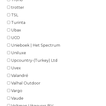
trotter
TSL
Turinta
Ubax
UCO
Unieboek | Het Spectrum
Uniluxe
Upcountry-(Turkey) Ltd
Uvex
Valandré
Valhal Outdoor
Vargo
Vaude
Veltman Uitgevers B.V.