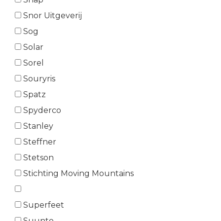
Snor Uitgeverij
Sog
Solar
Sorel
Souryris
Spatz
Spyderco
Stanley
Steffner
Stetson
Stichting Moving Mountains
Superfeet
Suunto