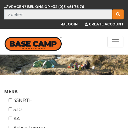
VRAGEN? BEL ONS OP
+32 (0)3 481 76 76
LOGIN
CREATE ACCOUNT
MERK
45NRTH
5.10
AA
Active Leisure