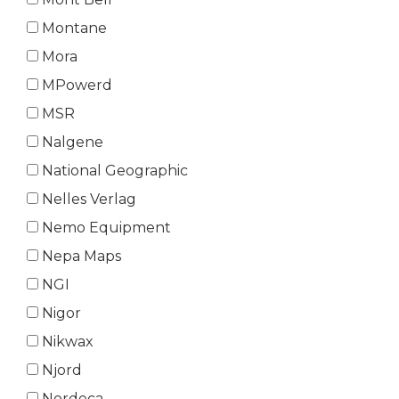
Montane
Mora
MPowerd
MSR
Nalgene
National Geographic
Nelles Verlag
Nemo Equipment
Nepa Maps
NGI
Nigor
Nikwax
Njord
Nordeca