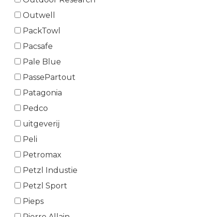
Outwell
PackTowl
Pacsafe
Pale Blue
PassePartout
Patagonia
Pedco
uitgeverij
Peli
Petromax
Petzl Industie
Petzl Sport
Pieps
Pierre Allain