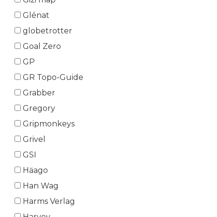
Glénat
globetrotter
Goal Zero
GP
GR Topo-Guide
Grabber
Gregory
Gripmonkeys
Grivel
GSI
Häago
Han Wag
Harms Verlag
Harvey