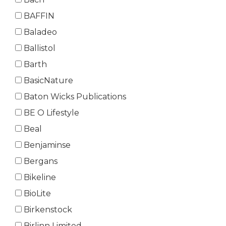
BAFFIN
Baladeo
Ballistol
Barth
BasicNature
Baton Wicks Publications
BE O Lifestyle
Beal
Benjaminse
Bergans
Bikeline
BioLite
Birkenstock
Birlinn Limited