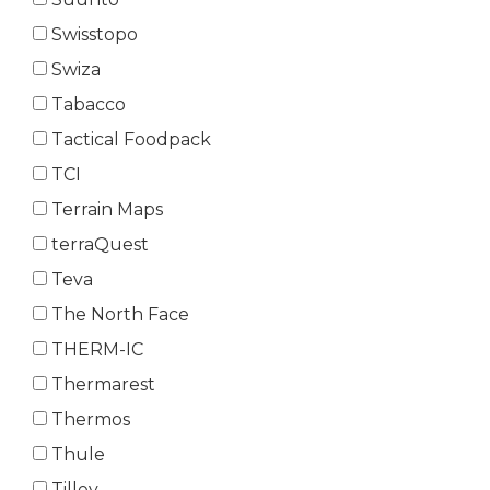
Swisstopo
Swiza
Tabacco
Tactical Foodpack
TCI
Terrain Maps
terraQuest
Teva
The North Face
THERM-IC
Thermarest
Thermos
Thule
Tilley