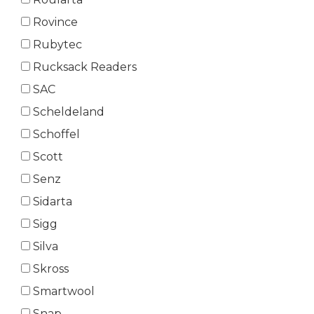
Rovince
Rubytec
Rucksack Readers
SAC
Scheldeland
Schoffel
Scott
Senz
Sidarta
Sigg
Silva
Skross
Smartwool
Snap