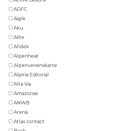
ADFC
Aigle
Aku
Alite
Alldek
Alpenheat
Alpenvereinskarte
Alpina Editorial
Alta Via
Amazonas
ANWB
Arena
Atlas contact
Bach