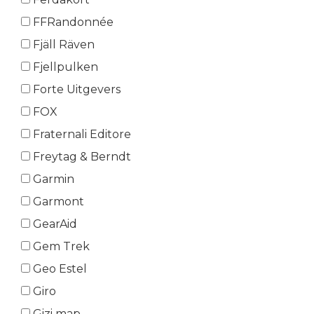
FFRandonnée
Fjäll Räven
Fjellpulken
Forte Uitgevers
FOX
Fraternali Editore
Freytag & Berndt
Garmin
Garmont
GearAid
Gem Trek
Geo Estel
Giro
Gizi map