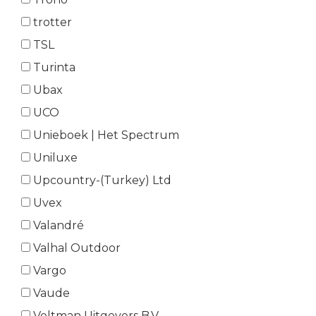
trotter
TSL
Turinta
Ubax
UCO
Unieboek | Het Spectrum
Uniluxe
Upcountry-(Turkey) Ltd
Uvex
Valandré
Valhal Outdoor
Vargo
Vaude
Veltman Uitgevers B.V.