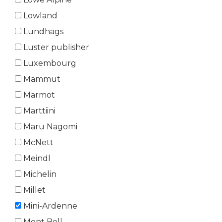
Lowland
Lundhags
Luster publisher
Luxembourg
Mammut
Marmot
Marttiini
Maru Nagomi
McNett
Meindl
Michelin
Millet
Mini-Ardenne
Mont Bell