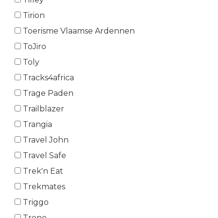
Tirion
Toerisme Vlaamse Ardennen
ToJiro
Toly
Tracks4africa
Trage Paden
Trailblazer
Trangia
Travel John
Travel Safe
Trek'n Eat
Trekmates
Triggo
Trono