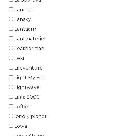
Lannoo
Lansky
Lantaarn
Lantmäteriet
Leatherman
Leki
Lifeventure
Light My Fire
Lightwave
Lima 2000
Loffler
lonely planet
Lowa
Lowe Alpine