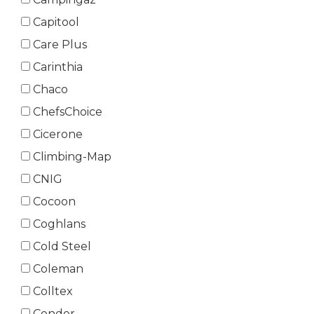
Capitool
Care Plus
Carinthia
Chaco
ChefsChoice
Cicerone
Climbing-Map
CNIG
Cocoon
Coghlans
Cold Steel
Coleman
Colltex
Condor