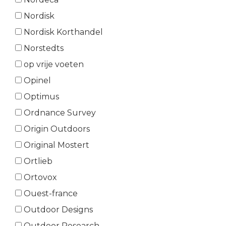
Nordisk
Nordisk Korthandel
Norstedts
op vrije voeten
Opinel
Optimus
Ordnance Survey
Origin Outdoors
Original Mostert
Ortlieb
Ortovox
Ouest-france
Outdoor Designs
Outdoor Research