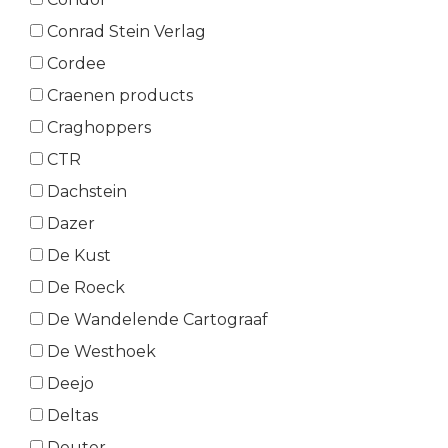
Conrad Stein Verlag
Cordee
Craenen products
Craghoppers
CTR
Dachstein
Dazer
De Kust
De Roeck
De Wandelende Cartograaf
De Westhoek
Deejo
Deltas
Deuter