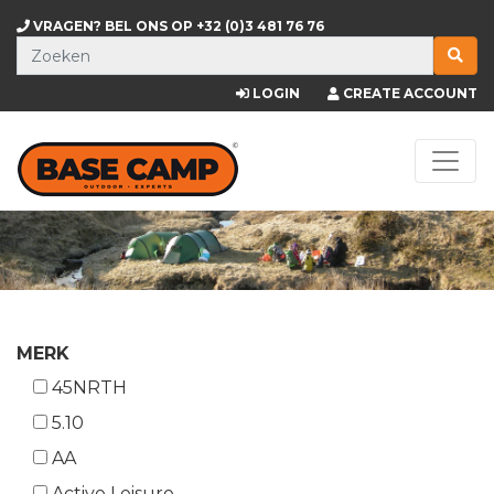
VRAGEN? BEL ONS OP
+32 (0)3 481 76 76
LOGIN
CREATE ACCOUNT
MERK
45NRTH
5.10
AA
Active Leisure