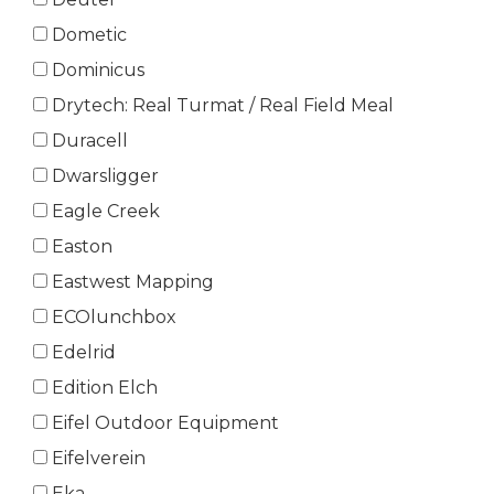
Dometic
Dominicus
Drytech: Real Turmat / Real Field Meal
Duracell
Dwarsligger
Eagle Creek
Easton
Eastwest Mapping
ECOlunchbox
Edelrid
Edition Elch
Eifel Outdoor Equipment
Eifelverein
Eka