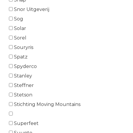
Snor Uitgeverij
Sog
Solar
Sorel
Souryris
Spatz
Spyderco
Stanley
Steffner
Stetson
Stichting Moving Mountains
Superfeet
Suunto