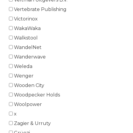
Vertebrate Publishing
Victorinox
WakaWaka
Walkstool
WandelNet
Wanderwave
Weleda
Wenger
Wooden City
Woodpecker Holds
Woolpower
x
Zagier & Urruty
Grüezi