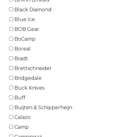
Black Diamond
Blue Ice
BOB Gear
BoCamp
Boreal
Bradt
Brettschneider
Bridgedale
Buck Knives
Buff
Buijten & Schipperheijn
Calazo
Camp
Campingaz