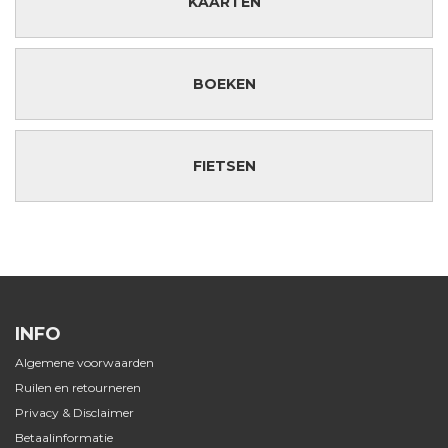
KAARTEN
BOEKEN
FIETSEN
INFO
Algemene voorwaarden
Ruilen en retourneren
Privacy & Disclaimer
Betaalinformatie