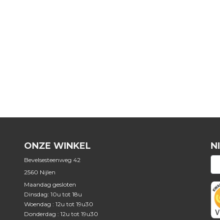
ONZE WINKEL
N
Bevelsesteenweg 42
2560 Nijlen
Maandag gesloten
Dinsdag: 10u tot 18u
Woendag : 12u tot 19u30
Donderdag : 12u tot 19u30