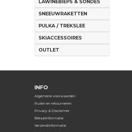
LAWINEBIEPS & SONDES
SNEEUWRAKETTEN
PULKA / TREKSLEE
SKIACCESSOIRES
OUTLET
INFO
Algemene voorwaarden
Ruilen en retourneren
Privacy & Disclaimer
Betaalinformatie
Verzendinformatie